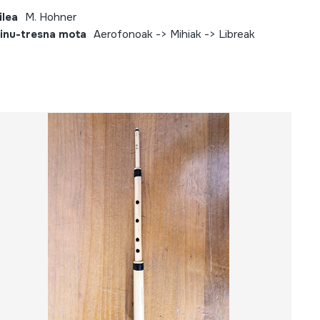
ilea
M. Hohner
inu-tresna mota
Aerofonoak -> Mihiak -> Libreak