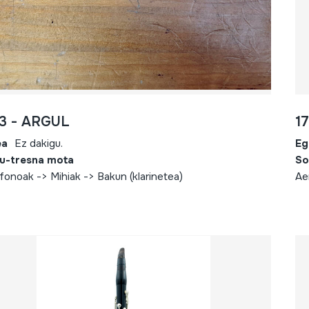
3 - ARGUL
1
ea
Ez dakigu.
Eg
u-tresna mota
So
fonoak -> Mihiak -> Bakun (klarinetea)
Ae