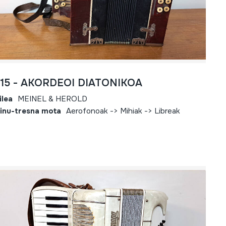
815 - AKORDEOI DIATONIKOA
ilea
MEINEL & HEROLD
inu-tresna mota
Aerofonoak -> Mihiak -> Libreak