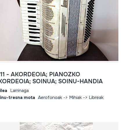
811 - AKORDEOIA; PIANOZKO
KORDEOIA; SOINUA; SOINU-HANDIA
ilea
Larrinaga
inu-tresna mota
Aerofonoak -> Mihiak -> Libreak