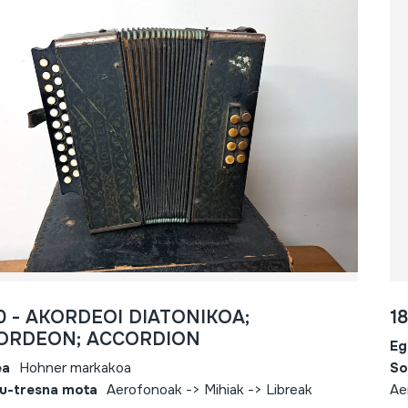
0 - AKORDEOI DIATONIKOA;
1
ORDEON; ACCORDION
Eg
ea
Hohner markakoa
So
u-tresna mota
Aerofonoak -> Mihiak -> Libreak
Ae