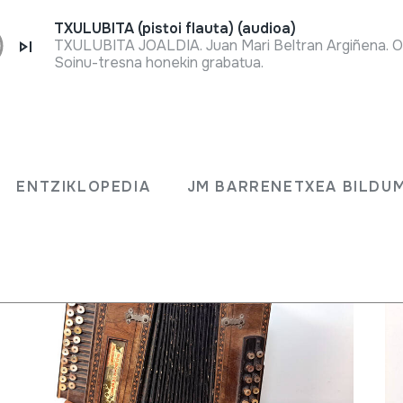
TXULUBITA (pistoi flauta) (audioa)
Soinu-tresna honekin grabatua.
ENTZIKLOPEDIA
JM BARRENETXEA BILD
ENTZIKLOPEDIA
JM BARRENETXEA BILDU