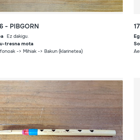
6 - PIBGORN
1
ea
Ez dakigu.
Eg
u-tresna mota
So
fonoak -> Mihiak -> Bakun (klarinetea)
Ae