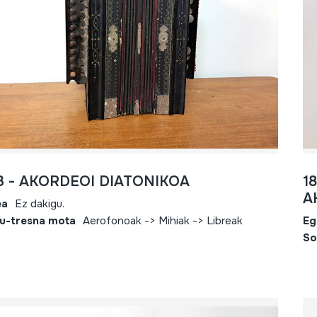
13 - AKORDEOI DIATONIKOA
1
A
ea
Ez dakigu.
u-tresna mota
Aerofonoak -> Mihiak -> Libreak
Eg
So