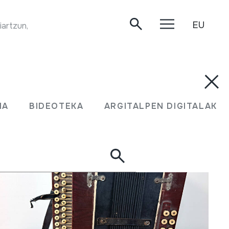
EU
TXULUBITA JOALDIA. Juan Mari Beltran Argiñena. Oiartzun, 2020/04/30. (Grabatzerakoan txulubita honen pistoi sistemak ez zuen funtzionatzen)
UMA
BIDEOTEKA
ARGITALPEN DIGITALAK
MA
BIDEOTEKA
ARGITALPEN DIGITALAK