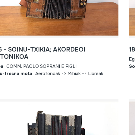
6 - SOINU-TXIKIA; AKORDEOI
1
ATONIKOA
Eg
ea
COMM. PAOLO SOPRANI E FIGLI
So
u-tresna mota
Aerofonoak -> Mihiak -> Libreak