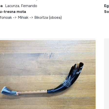
ea
Lacunza, Fernando
Eg
u-tresna mota
So
fonoak -> Mihiak -> Bikoitza (oboea)