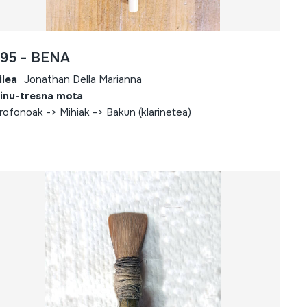
795 - BENA
ilea
Jonathan Della Marianna
inu-tresna mota
rofonoak -> Mihiak -> Bakun (klarinetea)