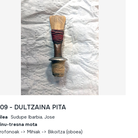
809 - DULTZAINA PITA
ilea
Sudupe Ibarbia, Jose
inu-tresna mota
rofonoak -> Mihiak -> Bikoitza (oboea)