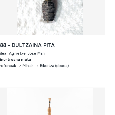
788 - DULTZAINA PITA
ilea
Agirretxe, Jose Mari
inu-tresna mota
rofonoak -> Mihiak -> Bikoitza (oboea)