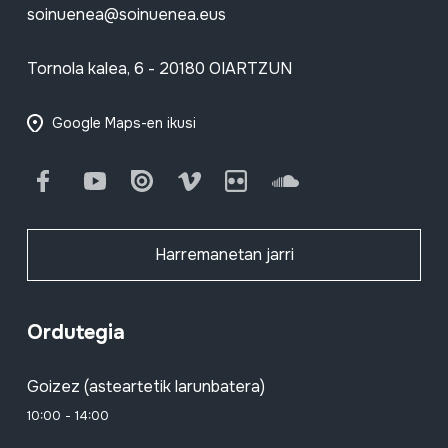
soinuenea@soinuenea.eus
Tornola kalea, 6 - 20180 OIARTZUN
Google Maps-en ikusi
Facebook
Youtube
Issuu
Vimeo
Flickr
SoundCloud
Harremanetan jarri
Ordutegia
Goizez (asteartetik larunbatera)
10:00 - 14:00