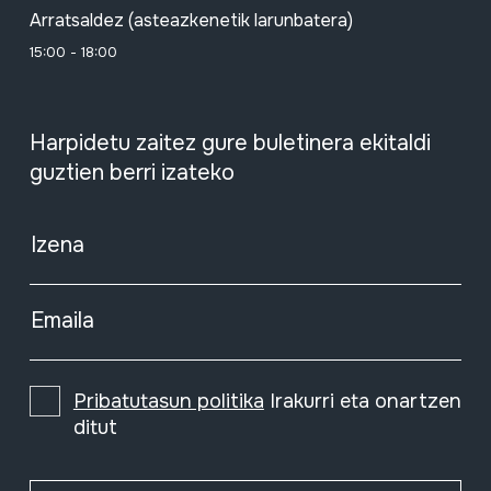
Arratsaldez (asteazkenetik larunbatera)
15:00 - 18:00
Harpidetu zaitez gure buletinera ekitaldi
guztien berri izateko
Izena
Emaila
Pribatutasun politika
Irakurri eta onartzen
ditut