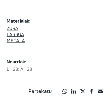
Materialak:
ZURA
LARRUA
METALA
Neurriak:
L.: 28; A.: 28
Partekatu