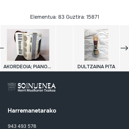
Elementua: 83 Guztira: 15871
AKORDEOIA; PIANOZKO AKORDEOIA; SOINUA; SOINU-HANDIA
DULTZAINA PITA
Harremanetarako
943 493 578