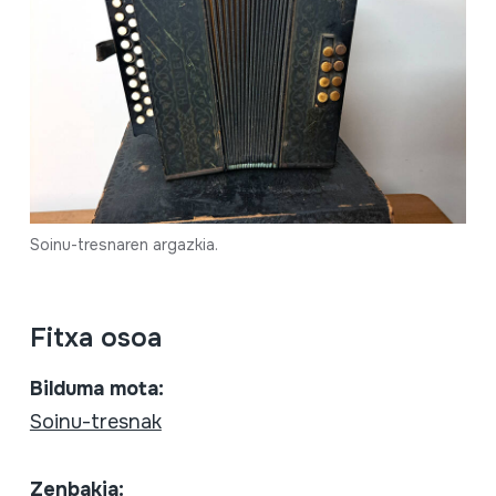
Soinu-tresnaren argazkia.
Fitxa osoa
Bilduma mota:
Soinu-tresnak
Zenbakia: