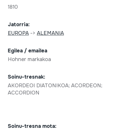
1810
Jatorria:
EUROPA
->
ALEMANIA
Egilea / emailea
Hohner markakoa
Soinu-tresnak:
AKORDEOI DIATONIKOA; ACORDEON;
ACCORDION
Soinu-tresna mota: