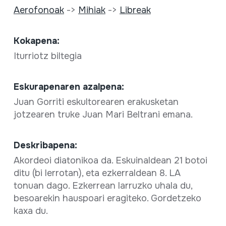
Aerofonoak
->
Mihiak
->
Libreak
Kokapena:
Iturriotz biltegia
Eskurapenaren azalpena:
Juan Gorriti eskultorearen erakusketan
jotzearen truke Juan Mari Beltrani emana.
Deskribapena:
Akordeoi diatonikoa da. Eskuinaldean 21 botoi
ditu (bi lerrotan), eta ezkerraldean 8. LA
tonuan dago. Ezkerrean larruzko uhala du,
besoarekin hauspoari eragiteko. Gordetzeko
kaxa du.