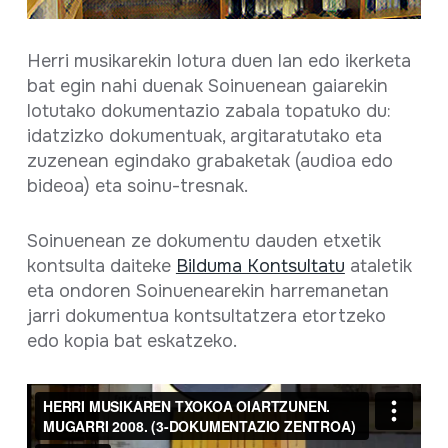
Herri musikarekin lotura duen lan edo ikerketa
bat egin nahi duenak Soinuenean gaiarekin
lotutako dokumentazio zabala topatuko du:
idatzizko dokumentuak, argitaratutako eta
zuzenean egindako grabaketak (audioa edo
bideoa) eta soinu-tresnak.
Soinuenean ze dokumentu dauden etxetik
kontsulta daiteke
Bilduma Kontsultatu
ataletik
eta ondoren Soinuenearekin harremanetan
jarri dokumentua kontsultatzera etortzeko
edo kopia bat eskatzeko.