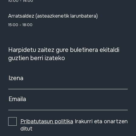
10:00 - 14:00
Arratsaldez (asteazkenetik larunbatera)
15:00 - 18:00
Harpidetu zaitez gure buletinera ekitaldi
guztien berri izateko
Izena
Emaila
Pribatutasun politika
Irakurri eta onartzen
ditut