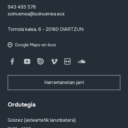
943 493 578
soinuenea@soinuenea.eus
Tornola kalea, 6 - 20180 OIARTZUN
Google Maps-en ikusi
Facebook
Youtube
Issuu
Vimeo
Flickr
SoundCloud
Harremanetan jarri
Ordutegia
Goizez (asteartetik larunbatera)