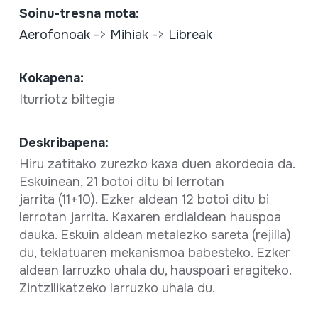
Soinu-tresna mota:
Aerofonoak
->
Mihiak
->
Libreak
Kokapena:
Iturriotz biltegia
Deskribapena:
Hiru zatitako zurezko kaxa duen akordeoia da.
Eskuinean, 21 botoi ditu bi lerrotan
jarrita (11+10). Ezker aldean 12 botoi ditu bi
lerrotan jarrita. Kaxaren erdialdean hauspoa
dauka. Eskuin aldean metalezko sareta (rejilla)
du, teklatuaren mekanismoa babesteko. Ezker
aldean larruzko uhala du, hauspoari eragiteko.
Zintzilikatzeko larruzko uhala du.