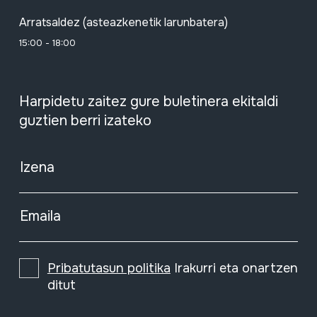
Arratsaldez (asteazkenetik larunbatera)
15:00 - 18:00
Harpidetu zaitez gure buletinera ekitaldi
guztien berri izateko
Izena
Emaila
Pribatutasun politika
Irakurri eta onartzen
ditut