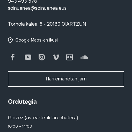
943 493 578
soinuenea@soinuenea.eus
Tornola kalea, 6 - 20180 OIARTZUN
Google Maps-en ikusi
Facebook
Youtube
Issuu
Vimeo
Flickr
SoundCloud
Harremanetan jarri
Ordutegia
Goizez (asteartetik larunbatera)
10:00 - 14:00