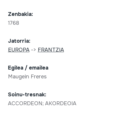
Zenbakia:
1768
Jatorria:
EUROPA
->
FRANTZIA
Egilea / emailea
Maugein Freres
Soinu-tresnak:
ACCORDEON; AKORDEOIA