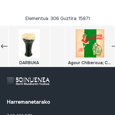
Elementua: 306 Guztira: 15871
DARBUKA
Agour Chiberoua; Chants et danses basques de la Soule
Harremanetarako