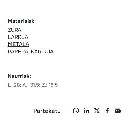
Materialak:
ZURA
LARRUA
METALA
PAPERA; KARTOIA
Neurriak:
L. 28; A.: 31,5; Z.: 18,5
Partekatu