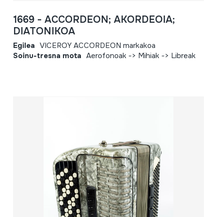
1669 - ACCORDEON; AKORDEOIA;
DIATONIKOA
Egilea
VICEROY ACCORDEON markakoa
Soinu-tresna mota
Aerofonoak -> Mihiak -> Libreak