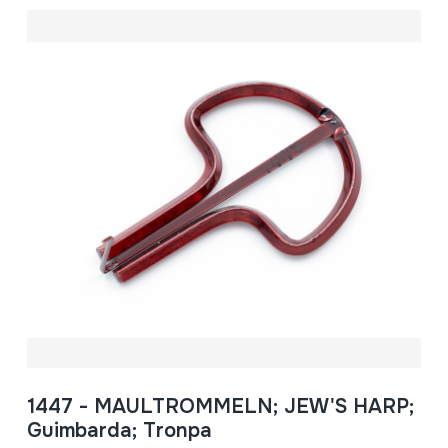
1447 - MAULTROMMELN; JEW'S HARP;
Guimbarda; Tronpa