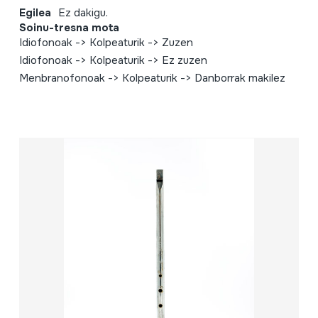
Egilea
Ez dakigu.
Soinu-tresna mota
Idiofonoak -> Kolpeaturik -> Zuzen
Idiofonoak -> Kolpeaturik -> Ez zuzen
Menbranofonoak -> Kolpeaturik -> Danborrak makilez