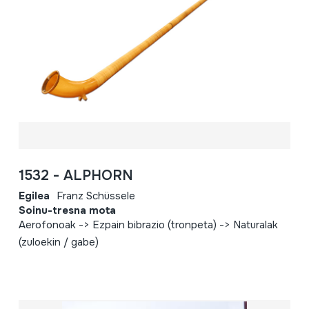
1532 - ALPHORN
Egilea
Franz Schüssele
Soinu-tresna mota
Aerofonoak -> Ezpain bibrazio (tronpeta) -> Naturalak
(zuloekin / gabe)