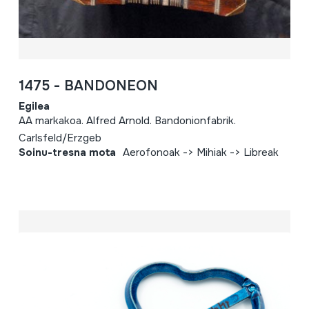
1475 - BANDONEON
Egilea
AA markakoa. Alfred Arnold. Bandonionfabrik.
Carlsfeld/Erzgeb
Soinu-tresna mota
Aerofonoak -> Mihiak -> Libreak