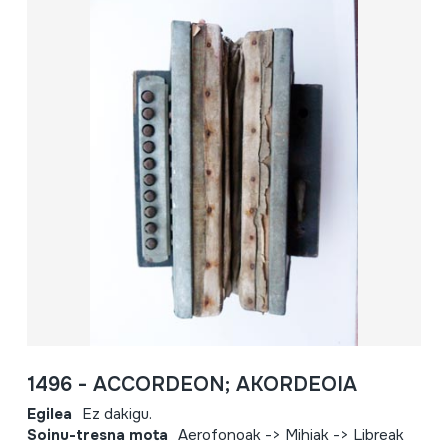
1496 - ACCORDEON; AKORDEOIA
Egilea
Ez dakigu.
Soinu-tresna mota
Aerofonoak -> Mihiak -> Libreak