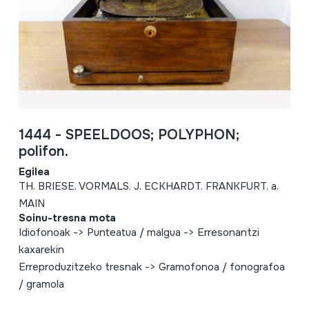
1444 - SPEELDOOS; POLYPHON;
polifon.
Egilea
TH. BRIESE. VORMALS. J. ECKHARDT. FRANKFURT. a.
MAIN
Soinu-tresna mota
Idiofonoak -> Punteatua / malgua -> Erresonantzi
kaxarekin
Erreproduzitzeko tresnak -> Gramofonoa / fonografoa
/ gramola