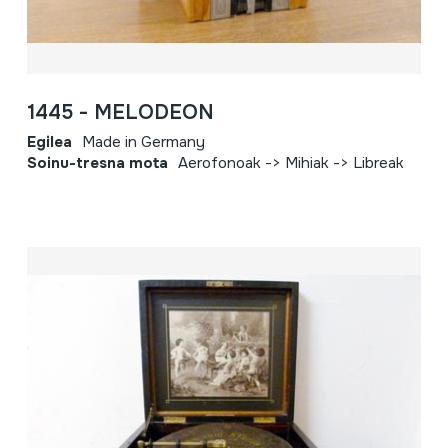
1445 - MELODEON
Egilea
Made in Germany
Soinu-tresna mota
Aerofonoak -> Mihiak -> Libreak