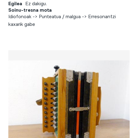
Egilea
Ez dakigu.
Soinu-tresna mota
Idiofonoak -> Punteatua / malgua -> Erresonantzi
kaxarik gabe