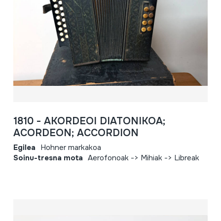
1810 - AKORDEOI DIATONIKOA;
ACORDEON; ACCORDION
Egilea
Hohner markakoa
Soinu-tresna mota
Aerofonoak -> Mihiak -> Libreak