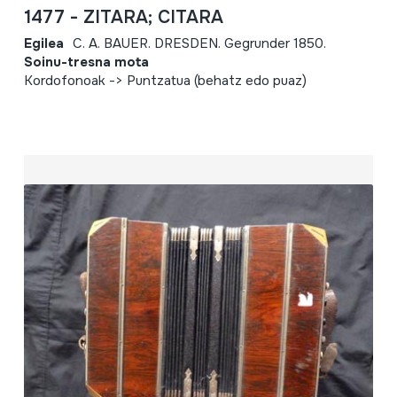
1477 - ZITARA; CITARA
Egilea
C. A. BAUER. DRESDEN. Gegrunder 1850.
Soinu-tresna mota
Kordofonoak -> Puntzatua (behatz edo puaz)