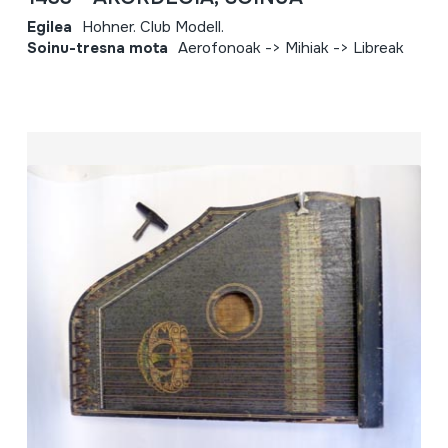
Egilea
Hohner. Club Modell.
Soinu-tresna mota
Aerofonoak -> Mihiak -> Libreak