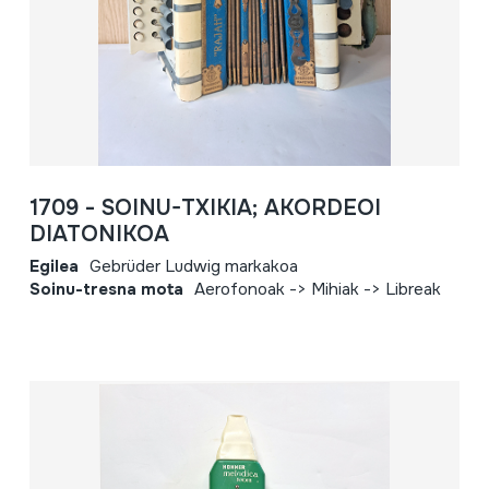
1709 - SOINU-TXIKIA; AKORDEOI
DIATONIKOA
Egilea
Gebrüder Ludwig markakoa
Soinu-tresna mota
Aerofonoak -> Mihiak -> Libreak