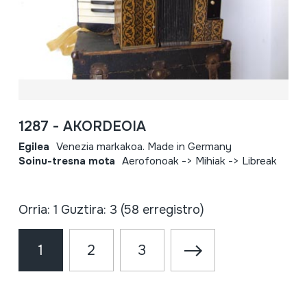
1287 - AKORDEOIA
Egilea
Venezia markakoa. Made in Germany
Soinu-tresna mota
Aerofonoak -> Mihiak -> Libreak
Orria: 1 Guztira: 3 (58 erregistro)
1
2
3