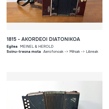
1815 - AKORDEOI DIATONIKOA
Egilea
MEINEL & HEROLD
Soinu-tresna mota
Aerofonoak -> Mihiak -> Libreak