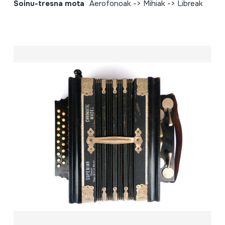
Soinu-tresna mota
Aerofonoak -> Mihiak -> Libreak