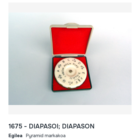
1675 - DIAPASOI; DIAPASON
Egilea
Pyramid markakoa