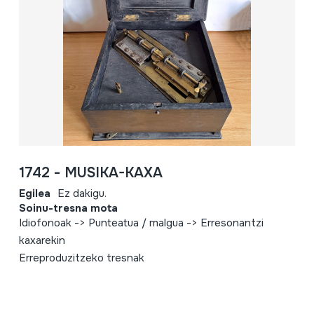
1742 - MUSIKA-KAXA
Egilea
Ez dakigu.
Soinu-tresna mota
Idiofonoak -> Punteatua / malgua -> Erresonantzi
kaxarekin
Erreproduzitzeko tresnak