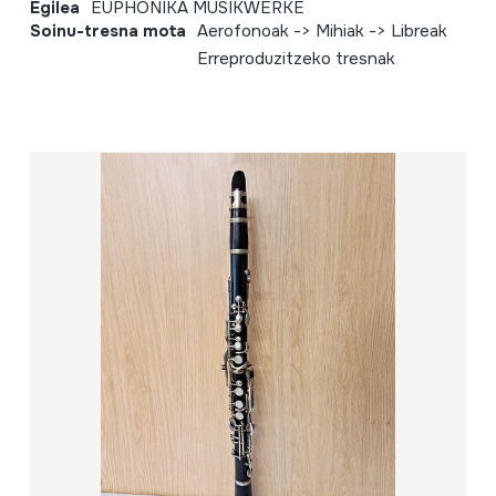
Egilea
EUPHONIKA MUSIKWERKE
Soinu-tresna mota
Aerofonoak -> Mihiak -> Libreak
Erreproduzitzeko tresnak