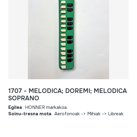
1707 - MELODICA; DOREMI; MELODICA
SOPRANO
Egilea
HONNER markakoa.
Soinu-tresna mota
Aerofonoak -> Mihiak -> Libreak