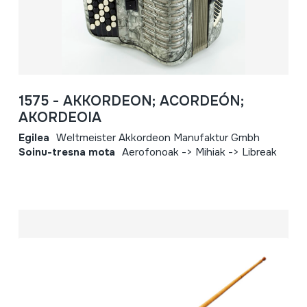
1575 - AKKORDEON; ACORDEÓN;
AKORDEOIA
Egilea
Weltmeister Akkordeon Manufaktur Gmbh
Soinu-tresna mota
Aerofonoak -> Mihiak -> Libreak