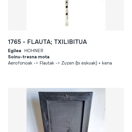
1765 - FLAUTA; TXILIBITUA
Egilea
HOHNER
Soinu-tresna mota
Aerofonoak -> Flautak -> Zuzen (bi eskuak) + kena