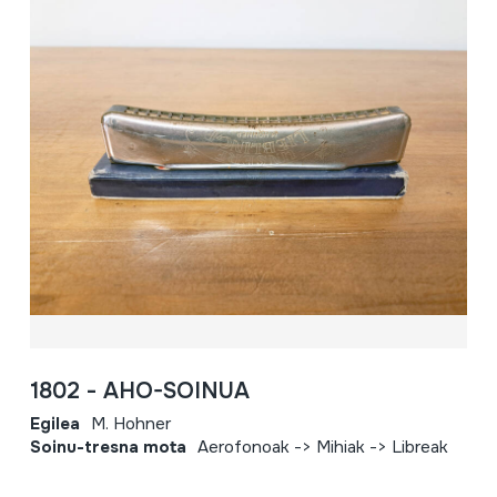
1802 - AHO-SOINUA
Egilea
M. Hohner
Soinu-tresna mota
Aerofonoak -> Mihiak -> Libreak