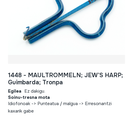
1448 - MAULTROMMELN; JEW'S HARP;
Guimbarda; Tronpa
Egilea
Ez dakigu.
Soinu-tresna mota
Idiofonoak -> Punteatua / malgua -> Erresonantzi
kaxarik gabe