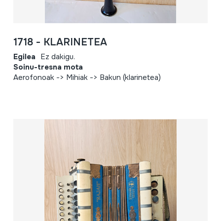
1718 - KLARINETEA
Egilea
Ez dakigu.
Soinu-tresna mota
Aerofonoak -> Mihiak -> Bakun (klarinetea)