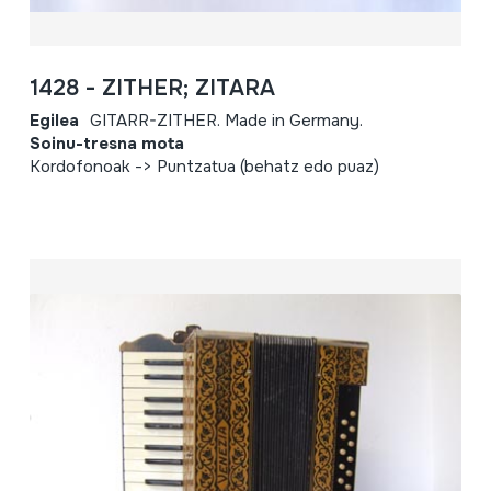
1428 - ZITHER; ZITARA
Egilea
GITARR-ZITHER. Made in Germany.
Soinu-tresna mota
Kordofonoak -> Puntzatua (behatz edo puaz)