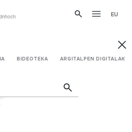
EU
LICHIWAYUS. Museum Collection Berlin. Musik im Andnhochland. 14. Bolivia. C5: Lichiwayus. LP. MC14
MA
BIDEOTEKA
ARGITALPEN DIGITALAK