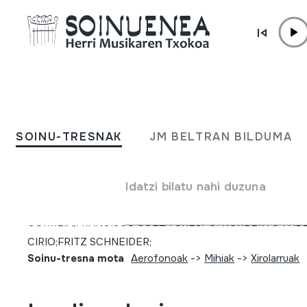
Edukira zuzenean joan
SOINU-TRESNAK
Anuario da Gaita; 2017; Nº
SOINU-TRESNAK
JM BELTRAN BILDUMA
Egilea
ERNESTO IGLESIAS ALMEIDA;FELIPE-SENÉN LÓPEZ G
Idatzi bilatu nahi duzuna
LUC MATTE;XOSÉ LUIS BLANCO-CAMPAÑA.;MÁRIO
CORREIA;FRANCISCO SOLLA CRESPO. NORBERTO PAB
CIRIO;FRITZ SCHNEIDER;
Soinu-tresna mota
Aerofonoak
->
Mihiak
->
Xirolarruak