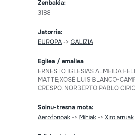
Zenbakia:
3188
Jatorria:
EUROPA
->
GALIZIA
Egilea / emailea
ERNESTO IGLESIAS ALMEIDA;FE
MATTE;XOSÉ LUIS BLANCO-CAMP
CRESPO. NORBERTO PABLO CIRIO
Soinu-tresna mota:
Aerofonoak
->
Mihiak
->
Xirolarruak