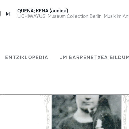
QUENA; KENA (audioa)
 32
ENTZIKLOPEDIA
JM BARRENETXEA BILDU
ÓMEZ;JEAN-
LO