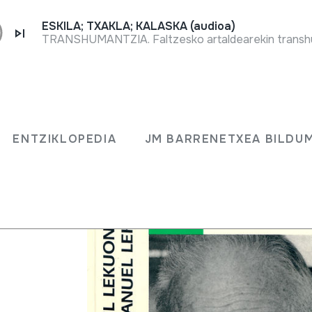
ESKILA; TXAKLA; KALASKA (audioa)
uren
ENTZIKLOPEDIA
JM BARRENETXEA BILDU