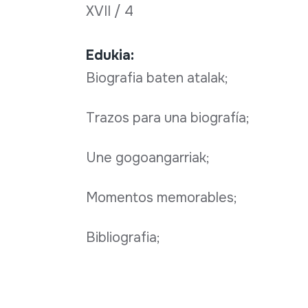
XVII / 4
Edukia:
Biografia baten atalak;
Trazos para una biografía;
Une gogoangarriak;
Momentos memorables;
Bibliografia;