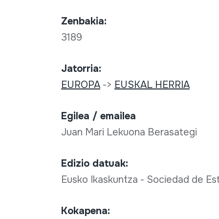
Zenbakia:
3189
Jatorria:
EUROPA
->
EUSKAL HERRIA
Egilea / emailea
Juan Mari Lekuona Berasategi
Edizio datuak:
Eusko Ikaskuntza - Sociedad de Es
Kokapena: