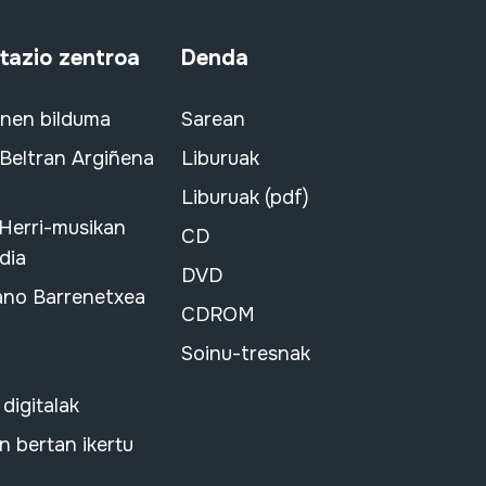
azio zentroa
Denda
snen bilduma
Sarean
 Beltran Argiñena
Liburuak
Liburuak (pdf)
 Herri-musikan
CD
dia
DVD
ano Barrenetxea
CDROM
Soinu-tresnak
 digitalak
 bertan ikertu