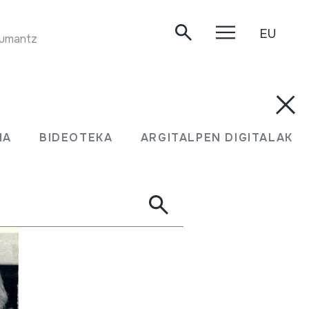
EU
TRANSHUMANTZIA. Faltzesko artaldearekin transhumantzia. Handia mendia, 1999.
MA
BIDEOTEKA
ARGITALPEN DIGITALAK