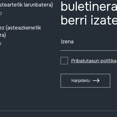
buletinera
steartetik larunbatera)
0
berri izat
ez (asteazkenetik
ra)
Izena
0
Pribatutasun politika
Harpidetu