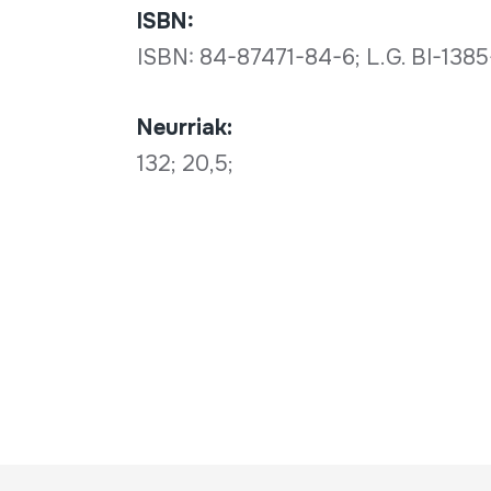
ISBN:
ISBN: 84-87471-84-6; L.G. BI-138
Neurriak:
132; 20,5;