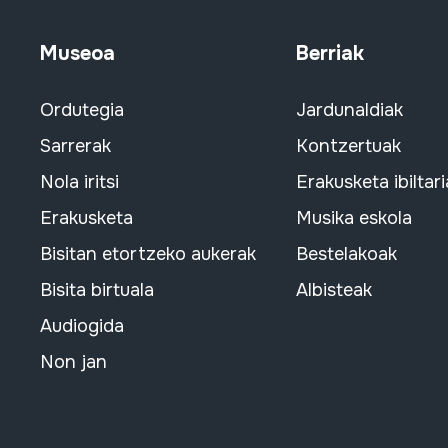
Museoa
Berriak
Ordutegia
Jardunaldiak
Sarrerak
Kontzertuak
Nola iritsi
Erakusketa ibiltari
Erakusketa
Musika eskola
Bisitan etortzeko aukerak
Bestelakoak
Bisita birtuala
Albisteak
Audiogida
Non jan