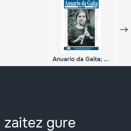
Anuario da Gaita; 2017; Nº 32
 zaitez gure