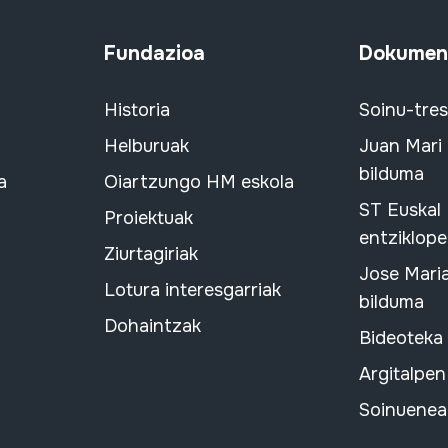
Fundazioa
Dokument
Historia
Soinu-tre
Helburuak
Juan Mari
bilduma
a
Oiartzungo HM eskola
ST Euskal
Proiektuak
entziklope
Ziurtagiriak
Jose Mari
Lotura interesgarriak
bilduma
Dohaintzak
Bideoteka
Argitalpen
Soinuenean