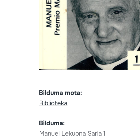
Bilduma mota:
Biblioteka
Bilduma:
Manuel Lekuona Saria 1