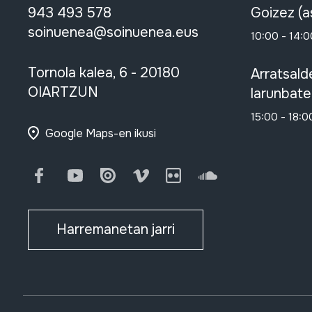
943 493 578
Goizez (a
soinuenea@soinuenea.eus
10:00 - 14:0
Tornola kalea, 6 - 20180
Arratsald
OIARTZUN
larunbate
15:00 - 18:0
Google Maps-en ikusi
Facebook
Youtube
Issuu
Vimeo
Flickr
SoundCloud
Harremanetan jarri