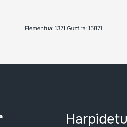
Elementua: 1371 Guztira: 15871
Harpidetu
a