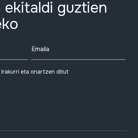
 ekitaldi guztien
eko
Emaila
Irakurri eta onartzen ditut