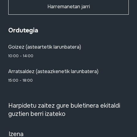
Harremanetan jarri
Ordutegia
Goizez (asteartetik larunbatera)
10:00 - 14:00
Arratsaldez (asteazkenetik larunbatera)
15:00 - 18:00
Harpidetu zaitez gure buletinera ekitaldi
guztien berri izateko
Izena