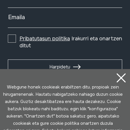
Emaila
Pribatutasun politika
Irakurri eta onartzen
ditut
Harpidetu
Webgune honek cookieak erabiltzen ditu, propioak zein
hirugarrenenak. Hautatu nabigatzeko nahiago duzun cookie
aukera. Guztiz desaktibatzea ere hauta dezakezu. Cookie
batzuk blokeatu nahi badituzu, egin klik "konfigurazioa"
aukeran. "Onartzen dut" botoia sakatuz gero, aipatutako
cookieak eta gure cookie politika onartzen duzula