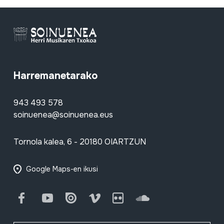
Harremanetarako
943 493 578
soinuenea@soinuenea.eus
Tornola kalea, 6 - 20180 OIARTZUN
Google Maps-en ikusi
Facebook
Youtube
Issuu
Vimeo
Flickr
SoundCloud