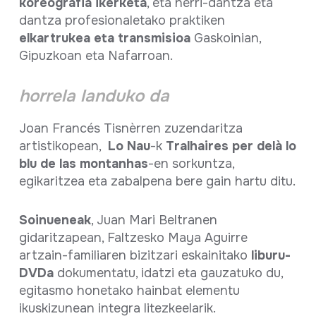
koreografia ikerketa
, eta herri-dantza eta
dantza profesionaletako praktiken
elkartrukea eta transmisioa
Gaskoinian,
Gipuzkoan eta Nafarroan.
horrela landuko da
Joan Francés Tisnèrren zuzendaritza
artistikopean,
Lo Nau
-k
Tralhaires per delà lo
blu de las montanhas
-en sorkuntza,
egikaritzea eta zabalpena bere gain hartu ditu.
Soinueneak
, Juan Mari Beltranen
gidaritzapean, Faltzesko Maya Aguirre
artzain-familiaren bizitzari eskainitako
liburu-
DVDa
dokumentatu, idatzi eta gauzatuko du,
egitasmo honetako hainbat elementu
ikuskizunean integra litezkeelarik.