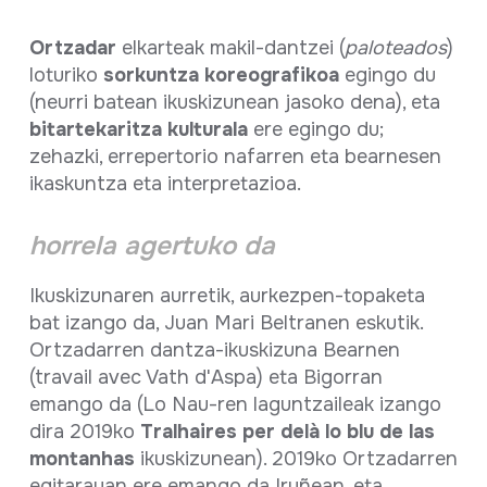
Ortzadar
elkarteak makil-dantzei (
paloteados
)
loturiko
sorkuntza koreografikoa
egingo du
(neurri batean ikuskizunean jasoko dena), eta
bitartekaritza kulturala
ere egingo du;
zehazki, errepertorio nafarren eta bearnesen
ikaskuntza eta interpretazioa.
horrela agertuko da
Ikuskizunaren aurretik, aurkezpen-topaketa
bat izango da, Juan Mari Beltranen eskutik.
Ortzadarren dantza-ikuskizuna Bearnen
(travail avec Vath d'Aspa) eta Bigorran
emango da (Lo Nau-ren laguntzaileak izango
dira 2019ko
Tralhaires per delà lo blu de las
montanhas
ikuskizunean). 2019ko Ortzadarren
egitarauan ere emango da Iruñean, eta