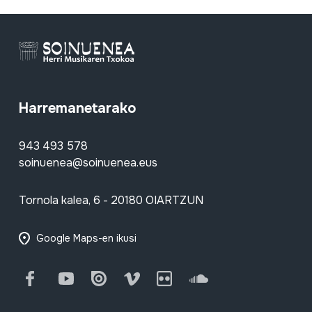
Harremanetarako
943 493 578
soinuenea@soinuenea.eus
Tornola kalea, 6 - 20180 OIARTZUN
Google Maps-en ikusi
Facebook
Youtube
Issuu
Vimeo
Flickr
SoundCloud