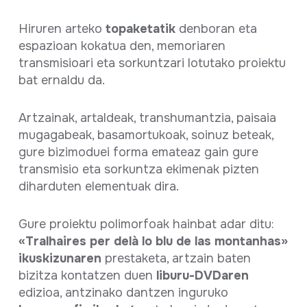
Hiruren arteko
topaketatik
denboran eta
espazioan kokatua den, memoriaren
transmisioari eta sorkuntzari lotutako proiektu
bat ernaldu da.
Artzainak, artaldeak, transhumantzia, paisaia
mugagabeak, basamortukoak, soinuz beteak,
gure bizimoduei forma emateaz gain gure
transmisio eta sorkuntza ekimenak pizten
diharduten elementuak dira.
Gure proiektu polimorfoak hainbat adar ditu:
«Tralhaires per delà lo blu de las montanhas»
ikuskizunaren
prestaketa, artzain baten
bizitza kontatzen duen
liburu-DVDaren
edizioa, antzinako dantzen inguruko