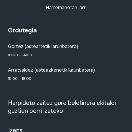
Harremanetan jarri
Ordutegia
Goizez (asteartetik larunbatera)
10:00 - 14:00
Arratsaldez (asteazkenetik larunbatera)
15:00 - 18:00
Harpidetu zaitez gure buletinera ekitaldi
guztien berri izateko
Izena