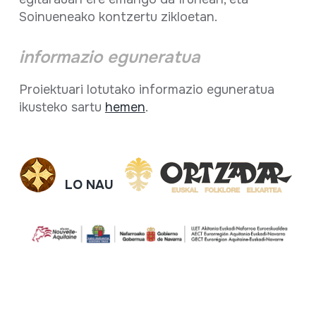
Soinueneako kontzertu zikloetan.
informazio eguneratua
Proiektuari lotutako informazio eguneratua
ikusteko sartu
hemen
.
LO NAU