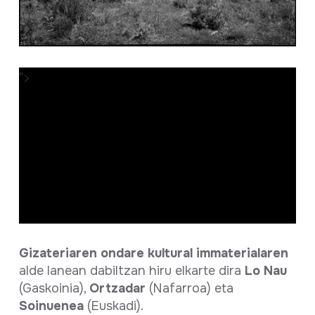
">
Gizateriaren ondare kultural immaterialaren
alde lanean dabiltzan hiru elkarte dira
Lo Nau
(Gaskoinia),
Ortzadar
(Nafarroa) eta
Soinuenea
(Euskadi).