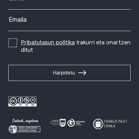
Emaila
Pribatutasun politika
Irakurri eta onartzen
ditut
Harpidetu