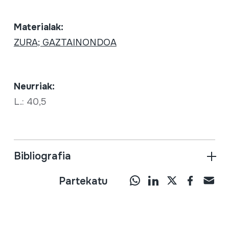
Materialak:
ZURA; GAZTAINONDOA
Neurriak:
L.: 40,5
Bibliografia
Partekatu