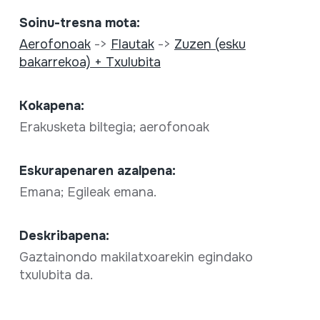
Soinu-tresna mota:
Aerofonoak
->
Flautak
->
Zuzen (esku
bakarrekoa) + Txulubita
Kokapena:
Erakusketa biltegia; aerofonoak
Eskurapenaren azalpena:
Emana; Egileak emana.
Deskribapena:
Gaztainondo makilatxoarekin egindako
txulubita da.