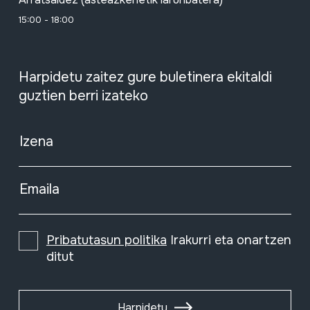
15:00 - 18:00
Harpidetu zaitez gure buletinera ekitaldi
guztien berri izateko
Izena
Emaila
Pribatutasun politika
Irakurri eta onartzen
ditut
Harpidetu