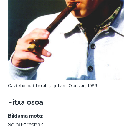
Gaztetxo bat txulubita jotzen. Oiartzun, 1999.
Fitxa osoa
Bilduma mota:
Soinu-tresnak