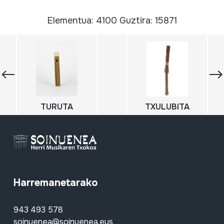
Elementua: 4100 Guztira: 15871
TURUTA
TXULUBITA
Harremanetarako
943 493 578
soinuenea@soinuenea.eus