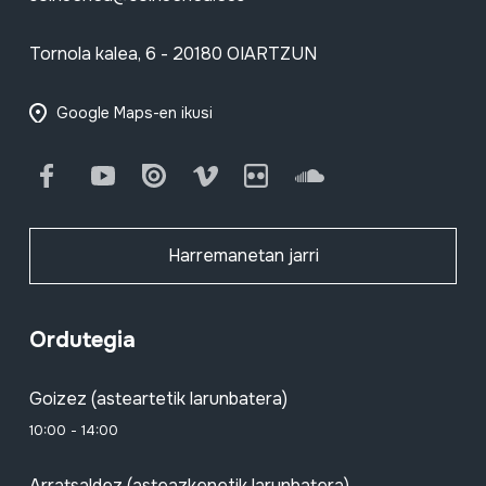
Tornola kalea, 6 - 20180 OIARTZUN
Google Maps-en ikusi
Facebook
Youtube
Issuu
Vimeo
Flickr
SoundCloud
Harremanetan jarri
Ordutegia
Goizez (asteartetik larunbatera)
10:00 - 14:00
Arratsaldez (asteazkenetik larunbatera)