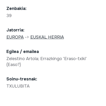
Zenbakia:
39
Jatorria:
EUROPA
->
EUSKAL HERRIA
Egilea / emailea
Zelestino Artola; Errazkingo 'Eraso-txiki'
(Easo?)
Soinu-tresnak:
TXULUBITA