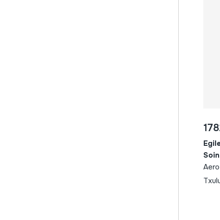
lituania
zura; hurritza
madril
zura; intsusa
mallorka
zura; intxaurrondoa
mazedonia
zura; kaktus
mendebaldea
zura; lizarra
moldavia
zura; makala
murtzia
zura; pagoa
nafarroa
zura; pinua
norvegia
zura; sagarrondoa
polonia
178
zura; zumea
portugal
Egil
zura; zura - mahastia; soka; metala
sardinia
Soin
segovia
Aero
serbia
Txul
sizilia
suedia