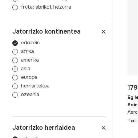
igurtzitakoak
fruta; abrikot hezurra
makila
fruta; algarrobo leka
soka
fruta; hazi aleak
Jatorrizko kontinentea
eskua
fruta; intxaur azala
mirliton
fruta; kalabaza azala
edozein
kordofonoak
fruta; koko
afrika
igurtzitakoa
goma; gomazko soka
amerika
kolpeaturik (zuzenean)
itsas kurkuilua; karrakela oskola
asia
puntzatua (behatz edo puaz)
kanabera
europa
teklatua
kanabera; banbu
herriartekoa
179
mekanikoa / pianola / pianoa
kanabera; lezka
ozeania
Egil
aerofonoak
plastikoa
Soin
flautak
plastikoa; bakelita
Aero
zuzen (esku bakarrekoa) +
plastikoa; pasta
Txul
txulubita
Jatorrizko herrialdea
soka; artilea
zuzen (bi eskuak) + kena
soka; haria