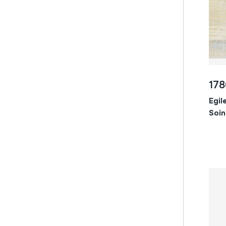
herriarteakoa
plastikoa; gore-tex
hungaria
soka
iberiar penintsula
soka; sokatxoa
ingalaterra
soka; zurda
irlanda
zura; akazia
islandia
zura; artea
178
italia
zura; ebanoa
jugoslavia
Egil
zura; erramu
Soin
kanariak
zura; eukaliptoa
kantabria
zura; ezki
katalunia
zura; ezpela
korsika
zura; gaztainondoa
kroazia
zura; granadiloa
laponia
zura; hagina
león
zura; haltza
letonia
zura; haritza