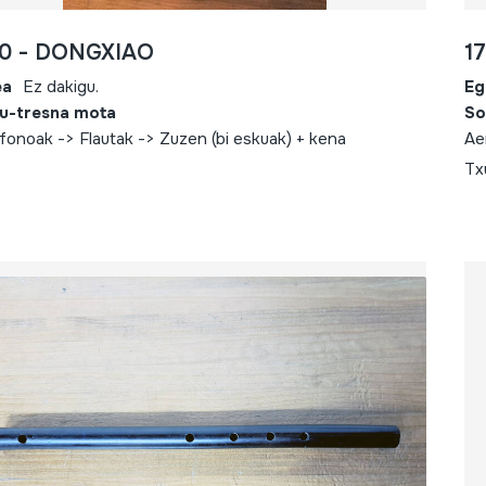
90 - DONGXIAO
1
ea
Ez dakigu.
Eg
u-tresna mota
So
fonoak -> Flautak -> Zuzen (bi eskuak) + kena
Ae
Tx