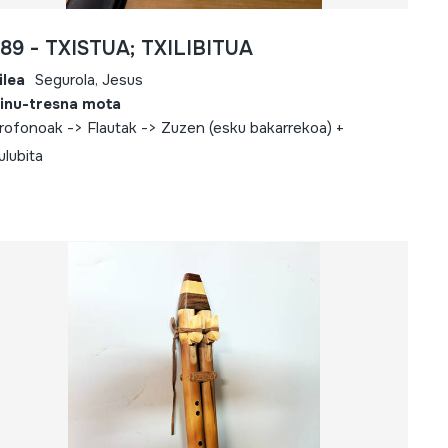
789 - TXISTUA; TXILIBITUA
ilea
Segurola, Jesus
inu-tresna mota
rofonoak -> Flautak -> Zuzen (esku bakarrekoa) +
ulubita