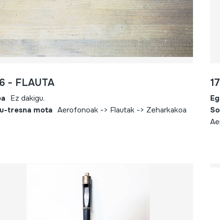
6 - FLAUTA
1
ea
Ez dakigu.
Eg
u-tresna mota
Aerofonoak -> Flautak -> Zeharkakoa
So
Ae