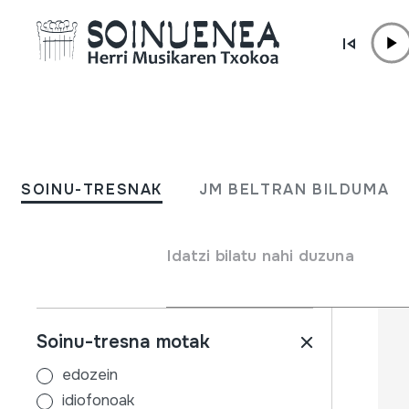
Edukira zuzenean joan
SOINU-TRESNAK
JM BELTRAN BILDUMA
SOINU-TRESNAK
JM BELTRAN BILDUMA
Filtroak
Bilatzailea
Izena
Idatzi bilatu nahi duzuna
Soinu-tresna motak
edozein
idiofonoak