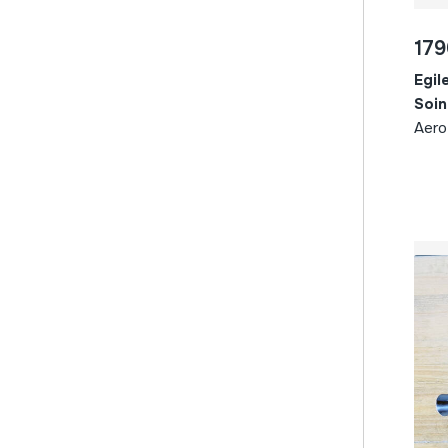
espainia
emakumea
rondaila / estudiantina
metala; alanbrea
estonia
garaia
bestelakoa
17
metala; altzairua
europa
garaia; astesantua
elektrofonoak
metala; aluminioa
Egil
euskal herria
garaia; edozein
elektrofonoak
Soin
metala; beruna
extremadura
garaia; eguberri
Aero
elektrofonoak
metala; brontzea
feroe irlak
garaia; ihauteriak
denetarik
metala; burnia
finlandia
garaia; negua
metala; kobrea
flandes
garaia; sanjoanak
metala; latorria
frantzia
garaia; uda
metala; letoia
gales
garaia; udaberria
metala; zilarra
galizia
garaia; udazkena
nakar
gaztela
pertsona/adina/ogibidea;
oihala
gaztela eta leon
seaska/umea
oihala; belus
gaztela-mantxa
oihala; painua
grezia
papera
herbehereak
papera; kartoia