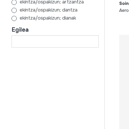
belgika
ekintza/ospakizun; artzantza
Soin
libreak
espartzua
bielorrusia
ekintza/ospakizun; dantza
Aero
erreproduzitzeko tresnak
fruta
bosnia-herzegovina
ekintza/ospakizun; dianak
gramofonoa / fonografoa /
fruta; fruta azala
brasilafrika
ekintza/ospakizun; edozein
Egilea
gramola
goma
bulgaria
ekintza/ospakizun; ehiza
diskogailua elektrikoak
goma; gomaespuma
burgos
ekintza/ospakizun; elizkizunak
magnetofoi elektrikoak
harria
cuenca
ekintza/ospakizun; erronda
irratiak
hezurra
danimarka
ekintza/ospakizun; festa
ahotsa
intxaurrondoa; izeia; astigarra;
ekialdea
ekintza/ospakizun; gerra
txistuka
gereziondoa; metala
erdialdea
ekintza/ospakizun; ikaratzeko
musika taldea
itsas kurkuilua
errioxa
ekintza/ospakizun; jolasa
ahots taldea
itsas kurkuilua; bieira oskola
errumania
ekintza/ospakizun; lana
igurtzitakoa
kalabaza
errusia
ekintza/ospakizun; lokalizatzeko
kolpeaturik
kortxoa
eskozia
ekintza/ospakizun; seinale
musika banda
larrua
eslovakia
abisuetarako
orkestra
larrua; sugea
eslovenia
ekintza/ospakizun; trufa
txaranga
metala