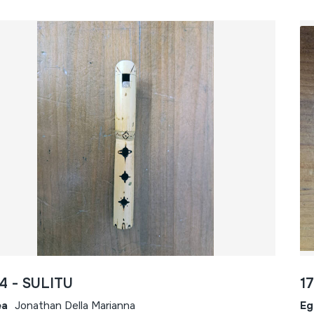
4 - SULITU
1
ea
Jonathan Della Marianna
Eg