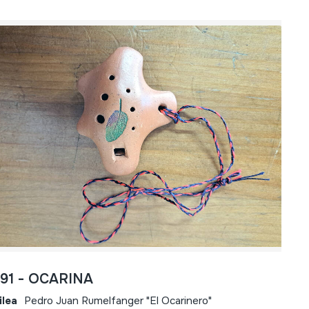
791 - OCARINA
ilea
Pedro Juan Rumelfanger "El Ocarinero"