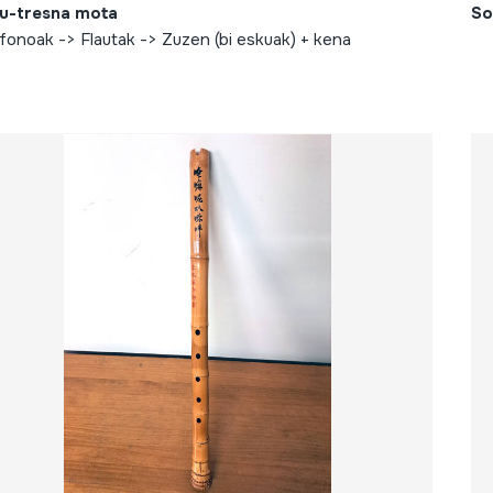
u-tresna mota
So
fonoak -> Flautak -> Zuzen (bi eskuak) + kena