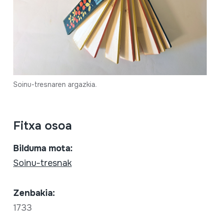
Soinu-tresnaren argazkia.
Fitxa osoa
Bilduma mota:
Soinu-tresnak
Zenbakia:
1733