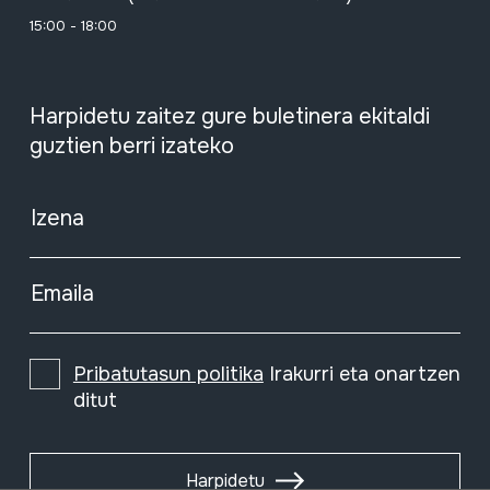
15:00 - 18:00
Harpidetu zaitez gure buletinera ekitaldi
guztien berri izateko
Izena
Emaila
Pribatutasun politika
Irakurri eta onartzen
ditut
Harpidetu