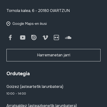
Tornola kalea, 6 - 20180 OIARTZUN
Google Maps-en ikusi
Facebook
Youtube
Issuu
Vimeo
Flickr
SoundCloud
Harremanetan jarri
Ordutegia
Goizez (asteartetik larunbatera)
10:00 - 14:00
Arratsaldez (asteazkenetik larunbatera)