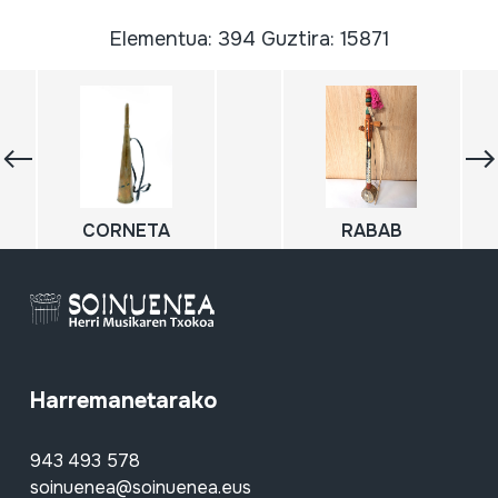
Elementua: 394 Guztira: 15871
CORNETA
RABAB
Harremanetarako
943 493 578
soinuenea@soinuenea.eus