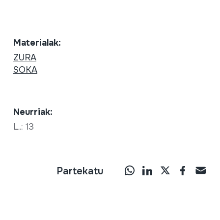
Materialak:
ZURA
SOKA
Neurriak:
L.: 13
Partekatu