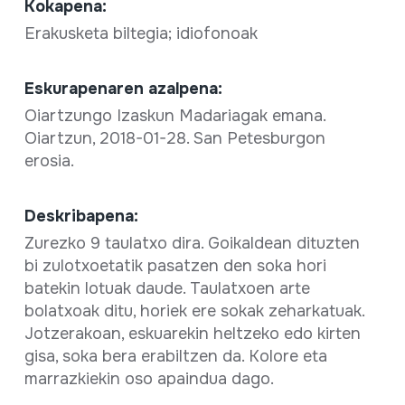
Kokapena:
Erakusketa biltegia; idiofonoak
Eskurapenaren azalpena:
Oiartzungo Izaskun Madariagak emana.
Oiartzun, 2018-01-28. San Petesburgon
erosia.
Deskribapena:
Zurezko 9 taulatxo dira. Goikaldean dituzten
bi zulotxoetatik pasatzen den soka hori
batekin lotuak daude. Taulatxoen arte
bolatxoak ditu, horiek ere sokak zeharkatuak.
Jotzerakoan, eskuarekin heltzeko edo kirten
gisa, soka bera erabiltzen da. Kolore eta
marrazkiekin oso apaindua dago.