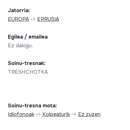
Jatorria:
EUROPA
->
ERRUSIA
Egilea / emailea
Ez dakigu.
Soinu-tresnak:
TRESHCHOTKA
Soinu-tresna mota:
Idiofonoak
->
Kolpeaturik
->
Ez zuzen