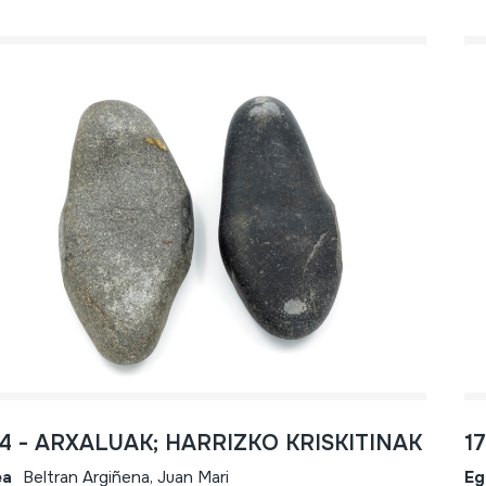
4 - ARXALUAK; HARRIZKO KRISKITINAK
1
ea
Beltran Argiñena, Juan Mari
Eg