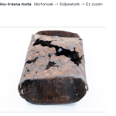
inu-tresna mota
Idiofonoak -> Kolpeaturik -> Ez zuzen