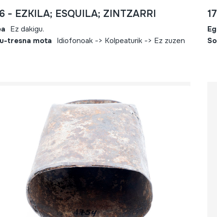
6 - EZKILA; ESQUILA; ZINTZARRI
1
ea
Ez dakigu.
Eg
u-tresna mota
Idiofonoak -> Kolpeaturik -> Ez zuzen
So