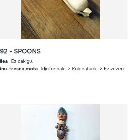
792 - SPOONS
ilea
Ez dakigu.
inu-tresna mota
Idiofonoak -> Kolpeaturik -> Ez zuzen