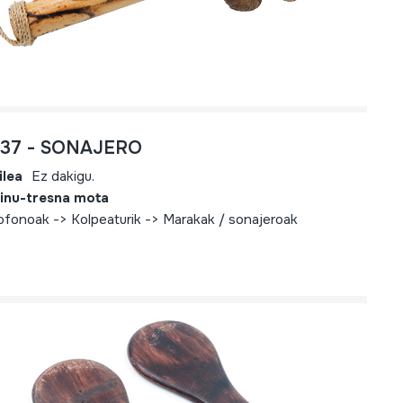
737 - SONAJERO
ilea
Ez dakigu.
inu-tresna mota
iofonoak -> Kolpeaturik -> Marakak / sonajeroak