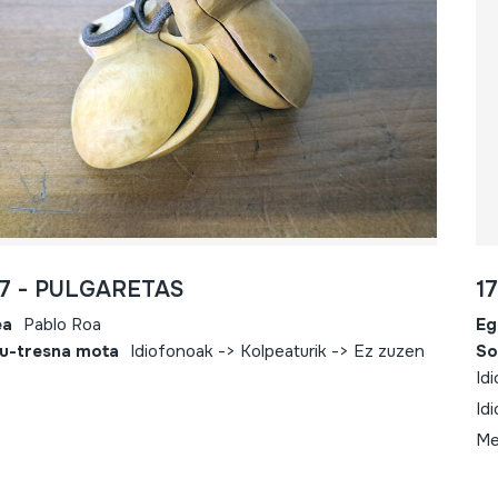
87 - PULGARETAS
1
ea
Pablo Roa
Eg
u-tresna mota
Idiofonoak -> Kolpeaturik -> Ez zuzen
So
Id
Id
Me