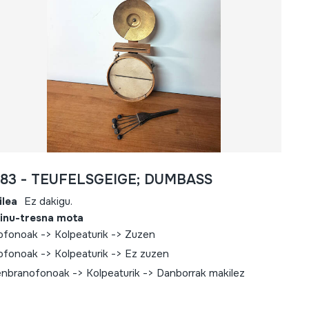
783 - TEUFELSGEIGE; DUMBASS
ilea
Ez dakigu.
inu-tresna mota
iofonoak -> Kolpeaturik -> Zuzen
iofonoak -> Kolpeaturik -> Ez zuzen
nbranofonoak -> Kolpeaturik -> Danborrak makilez