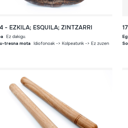
4 - EZKILA; ESQUILA; ZINTZARRI
1
ea
Ez dakigu.
Eg
u-tresna mota
Idiofonoak -> Kolpeaturik -> Ez zuzen
So