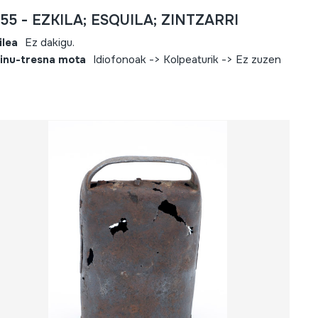
755 - EZKILA; ESQUILA; ZINTZARRI
ilea
Ez dakigu.
inu-tresna mota
Idiofonoak -> Kolpeaturik -> Ez zuzen