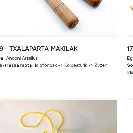
39 - TXALAPARTA MAKILAK
1
ea
Andoni Arzallus
Eg
u-tresna mota
Idiofonoak -> Kolpeaturik -> Zuzen
So
Id