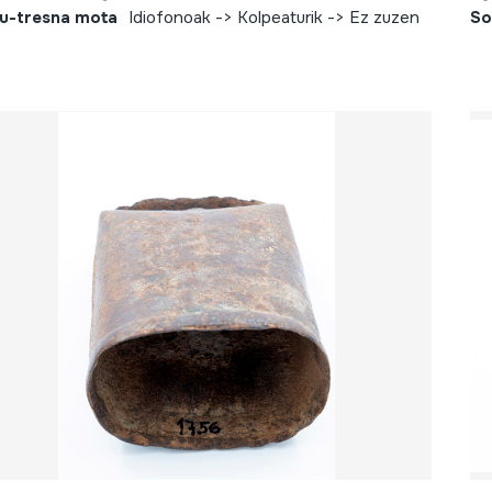
u-tresna mota
Idiofonoak -> Kolpeaturik -> Ez zuzen
So