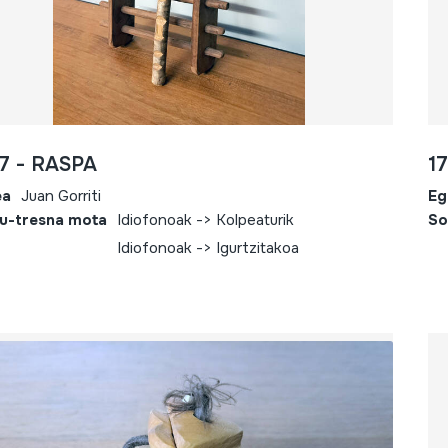
7 - RASPA
1
ea
Juan Gorriti
Eg
u-tresna mota
Idiofonoak -> Kolpeaturik
So
Idiofonoak -> Igurtzitakoa