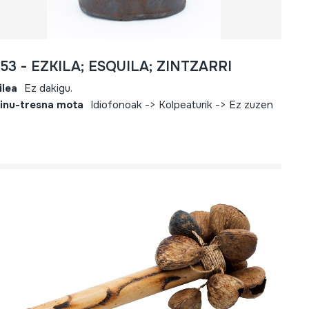
753 - EZKILA; ESQUILA; ZINTZARRI
ilea
Ez dakigu.
inu-tresna mota
Idiofonoak -> Kolpeaturik -> Ez zuzen