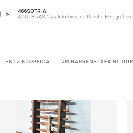
466SOTR-A
ENTZIKLOPEDIA
JM BARRENETXEA BILD
ENTZIKLOPEDIA
JM BARRENETXEA BILDU