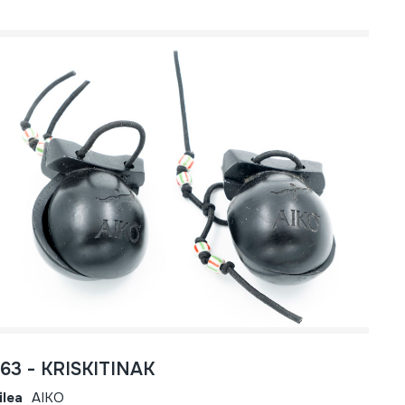
763 - KRISKITINAK
ilea
AIKO