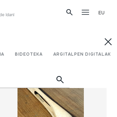
EU
ADUFEIRAS. 'Las Adufeiras do Rancho Etnográfico de Idanha-a-Nova'. Valencia de Alcantara, 2006-05-14
UMA
BIDEOTEKA
ARGITALPEN DIGITALAK
MA
BIDEOTEKA
ARGITALPEN DIGITALAK