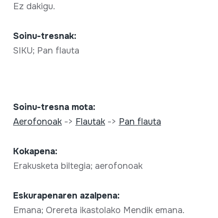
Ez dakigu.
Soinu-tresnak:
SIKU; Pan flauta
Soinu-tresna mota:
Aerofonoak
->
Flautak
->
Pan flauta
Kokapena:
Erakusketa biltegia; aerofonoak
Eskurapenaren azalpena:
Emana; Orereta ikastolako Mendik emana.