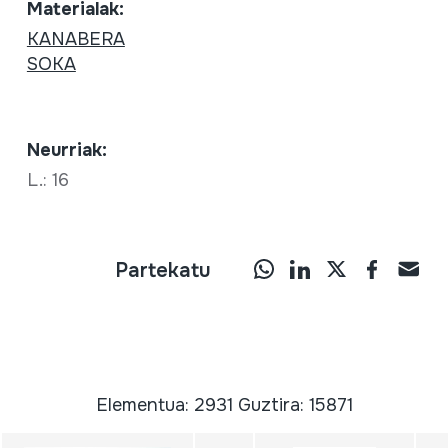
Materialak:
KANABERA
SOKA
Neurriak:
L.: 16
Partekatu
Elementua: 2931 Guztira: 15871