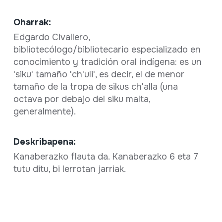
Oharrak:
Edgardo Civallero,
bibliotecólogo/bibliotecario especializado en
conocimiento y tradición oral indígena: es un
'siku' tamaño 'ch'uli', es decir, el de menor
tamaño de la tropa de sikus ch'alla (una
octava por debajo del siku malta,
generalmente).
Deskribapena:
Kanaberazko flauta da. Kanaberazko 6 eta 7
tutu ditu, bi lerrotan jarriak.