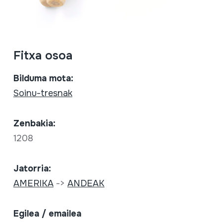
Fitxa osoa
Bilduma mota:
Soinu-tresnak
Zenbakia:
1208
Jatorria:
AMERIKA
->
ANDEAK
Egilea / emailea