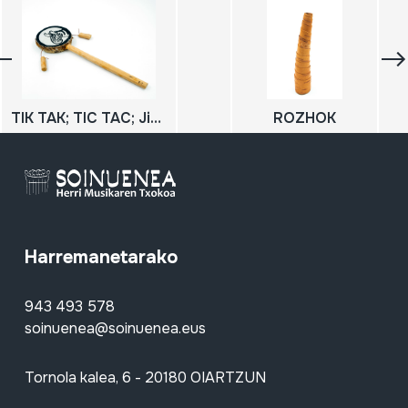
TIK TAK; TIC TAC; Jirabirako danborra
ROZHOK
Harremanetarako
943 493 578
soinuenea@soinuenea.eus
Tornola kalea, 6 - 20180 OIARTZUN