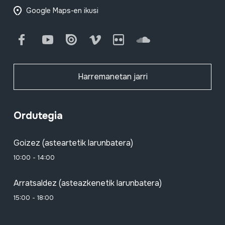
Google Maps-en ikusi
Facebook
Youtube
Issuu
Vimeo
Flickr
SoundCloud
Harremanetan jarri
Ordutegia
Goizez (asteartetik larunbatera)
10:00 - 14:00
Arratsaldez (asteazkenetik larunbatera)
15:00 - 18:00