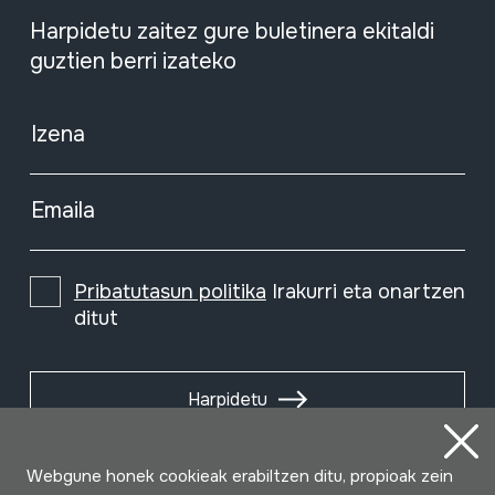
Harpidetu zaitez gure buletinera ekitaldi
guztien berri izateko
Izena
Emaila
Pribatutasun politika
Irakurri eta onartzen
ditut
Harpidetu
Webgune honek cookieak erabiltzen ditu, propioak zein