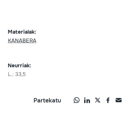
Materialak:
KANABERA
Neurriak:
L.: 33,5
Partekatu