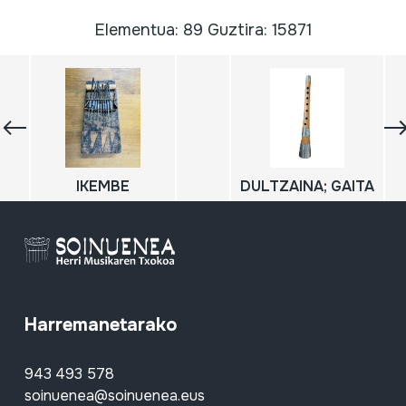
Elementua: 89 Guztira: 15871
IKEMBE
DULTZAINA; GAITA
Harremanetarako
943 493 578
soinuenea@soinuenea.eus