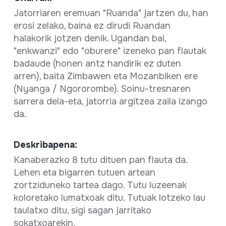
Jatorriaren eremuan "Ruanda" jartzen du, han
erosi zelako, baina ez dirudi Ruandan
halakorik jotzen denik. Ugandan bai,
"enkwanzi" edo "oburere" izeneko pan flautak
badaude (honen antz handirik ez duten
arren), baita Zimbawen eta Mozanbiken ere
(Nyanga / Ngororombe). Soinu-tresnaren
sarrera dela-eta, jatorria argitzea zaila izango
da.
Deskribapena:
Kanaberazko 8 tutu dituen pan flauta da.
Lehen eta bigarren tutuen artean
zortziduneko tartea dago. Tutu luzeenak
koloretako lumatxoak ditu. Tutuak lotzeko lau
taulatxo ditu, sigi sagan jarritako
sokatxoarekin.