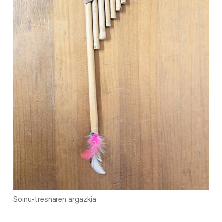
Soinu-tresnaren argazkia.