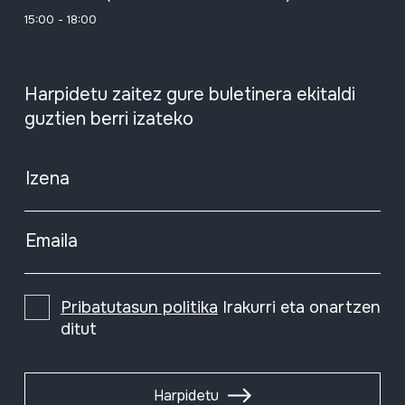
15:00 - 18:00
Harpidetu zaitez gure buletinera ekitaldi
guztien berri izateko
Izena
Emaila
Pribatutasun politika
Irakurri eta onartzen
ditut
Harpidetu