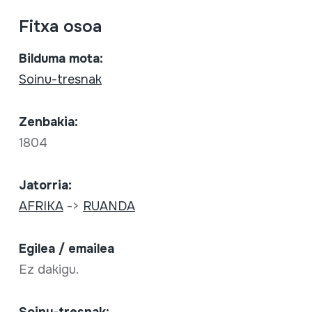
Fitxa osoa
Bilduma mota:
Soinu-tresnak
Zenbakia:
1804
Jatorria:
AFRIKA
->
RUANDA
Egilea / emailea
Ez dakigu.
Soinu-tresnak: