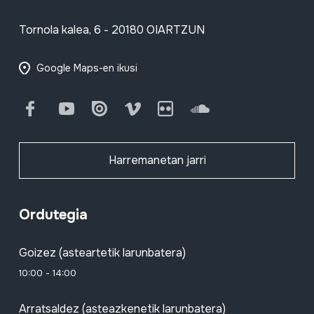
Tornola kalea, 6 - 20180 OIARTZUN
Google Maps-en ikusi
Facebook
Youtube
Issuu
Vimeo
Flickr
SoundCloud
Harremanetan jarri
Ordutegia
Goizez (asteartetik larunbatera)
10:00 - 14:00
Arratsaldez (asteazkenetik larunbatera)