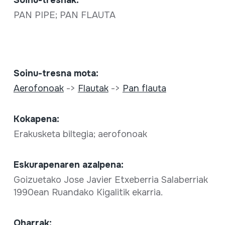
PAN PIPE; PAN FLAUTA
Soinu-tresna mota:
Aerofonoak
->
Flautak
->
Pan flauta
Kokapena:
Erakusketa biltegia; aerofonoak
Eskurapenaren azalpena:
Goizuetako Jose Javier Etxeberria Salaberriak
1990ean Ruandako Kigalitik ekarria.
Oharrak: