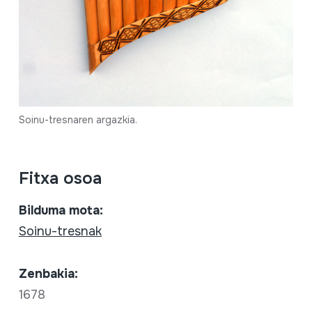
Soinu-tresnaren argazkia.
Fitxa osoa
Bilduma mota:
Soinu-tresnak
Zenbakia:
1678