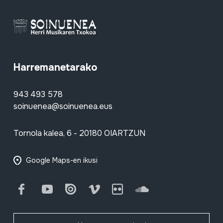
Harremanetarako
943 493 578
soinuenea@soinuenea.eus
Tornola kalea, 6 - 20180 OIARTZUN
Google Maps-en ikusi
Facebook
Youtube
Issuu
Vimeo
Flickr
SoundCloud