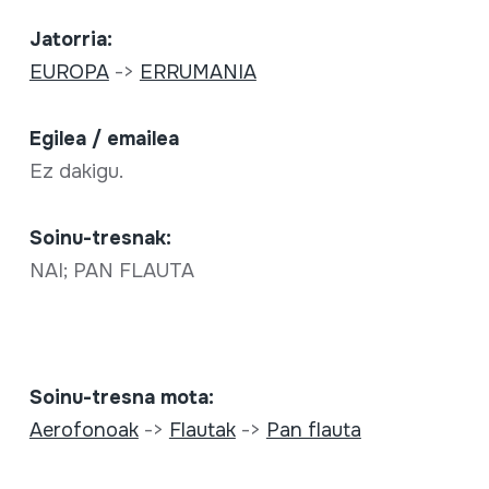
Jatorria:
EUROPA
->
ERRUMANIA
Egilea / emailea
Ez dakigu.
Soinu-tresnak:
NAI; PAN FLAUTA
Soinu-tresna mota:
Aerofonoak
->
Flautak
->
Pan flauta