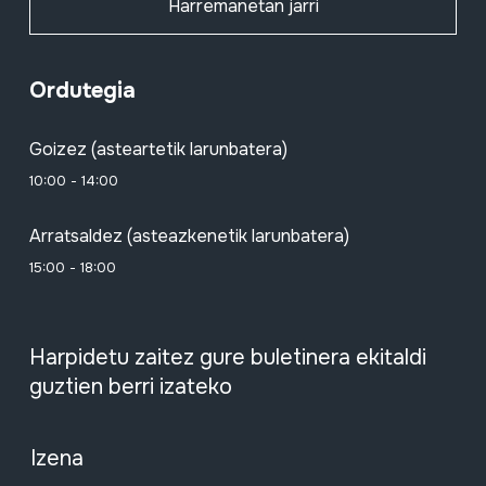
Harremanetan jarri
Ordutegia
Goizez (asteartetik larunbatera)
10:00 - 14:00
Arratsaldez (asteazkenetik larunbatera)
15:00 - 18:00
Harpidetu zaitez gure buletinera ekitaldi
guztien berri izateko
Izena