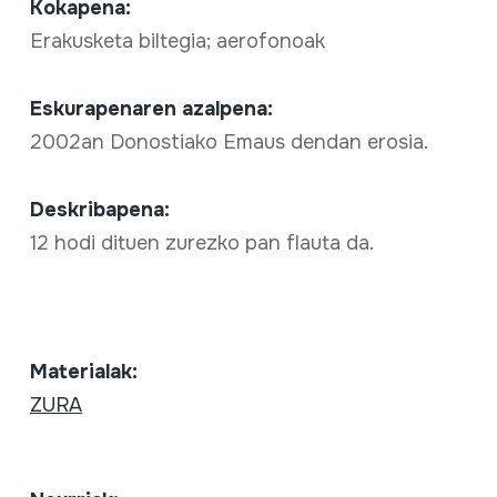
Kokapena:
Erakusketa biltegia; aerofonoak
Eskurapenaren azalpena:
2002an Donostiako Emaus dendan erosia.
Deskribapena:
12 hodi dituen zurezko pan flauta da.
Materialak:
ZURA