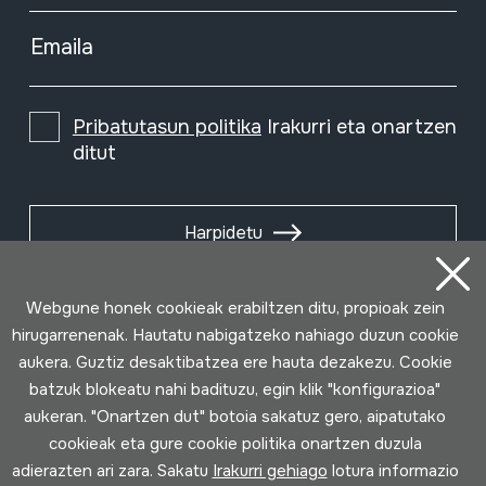
Emaila
Pribatutasun politika
Irakurri eta onartzen
ditut
Harpidetu
Webgune honek cookieak erabiltzen ditu, propioak zein
hirugarrenenak. Hautatu nabigatzeko nahiago duzun cookie
aukera. Guztiz desaktibatzea ere hauta dezakezu. Cookie
batzuk blokeatu nahi badituzu, egin klik "konfigurazioa"
aukeran. "Onartzen dut" botoia sakatuz gero, aipatutako
cookieak eta gure cookie politika onartzen duzula
adierazten ari zara. Sakatu
Irakurri gehiago
lotura informazio