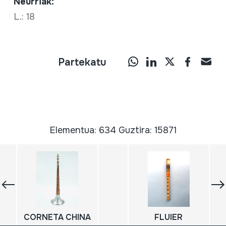
Neurriak:
L.: 18
Partekatu
Elementua: 634 Guztira: 15871
CORNETA CHINA
FLUIER