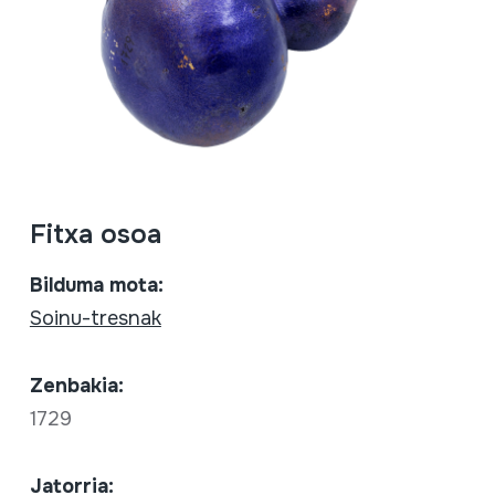
Fitxa osoa
Bilduma mota:
Soinu-tresnak
Zenbakia:
1729
Jatorria: