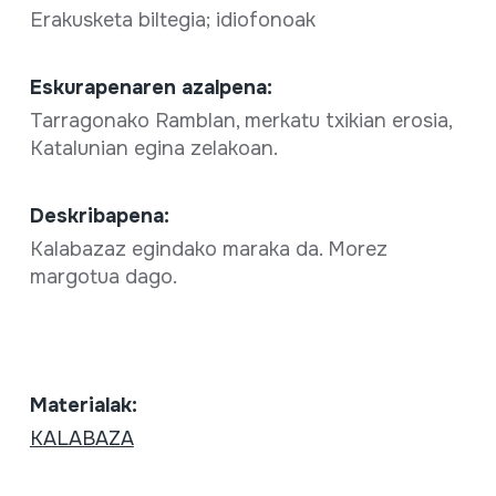
Erakusketa biltegia; idiofonoak
Eskurapenaren azalpena:
Tarragonako Ramblan, merkatu txikian erosia,
Katalunian egina zelakoan.
Deskribapena:
Kalabazaz egindako maraka da. Morez
margotua dago.
Materialak:
KALABAZA