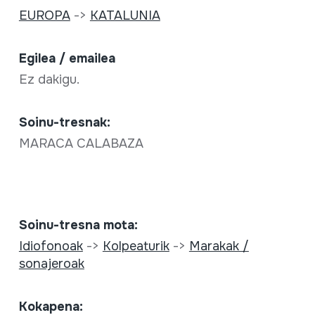
EUROPA
->
KATALUNIA
Egilea / emailea
Ez dakigu.
Soinu-tresnak:
MARACA CALABAZA
Soinu-tresna mota:
Idiofonoak
->
Kolpeaturik
->
Marakak /
sonajeroak
Kokapena: