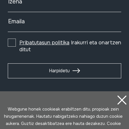
Izena
Emaila
Pribatutasun politika
Irakurri eta onartzen
ditut
Harpidetu
Webgune honek cookieak erabiltzen ditu, propioak zein
hirugarrenenak. Hautatu nabigatzeko nahiago duzun cookie
aukera. Guztiz desaktibatzea ere hauta dezakezu. Cookie