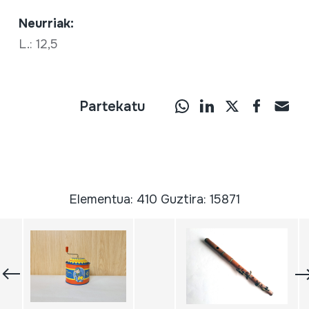
Neurriak:
L.: 12,5
Partekatu
Elementua: 410 Guztira: 15871