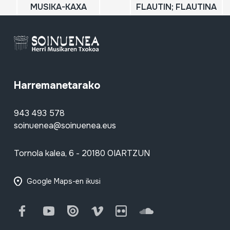
MUSIKA-KAXA
FLAUTIN; FLAUTINA
Harremanetarako
943 493 578
soinuenea@soinuenea.eus
Tornola kalea, 6 - 20180 OIARTZUN
Google Maps-en ikusi
Facebook
Youtube
Issuu
Vimeo
Flickr
SoundCloud