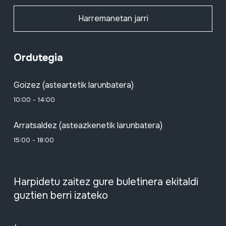
Harremanetan jarri
Ordutegia
Goizez (asteartetik larunbatera)
10:00 - 14:00
Arratsaldez (asteazkenetik larunbatera)
15:00 - 18:00
Harpidetu zaitez gure buletinera ekitaldi
guztien berri izateko