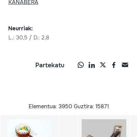
KANABERA
Neurriak:
L.: 30,5 / D.: 2,8
Partekatu
Elementua: 3950 Guztira: 15871