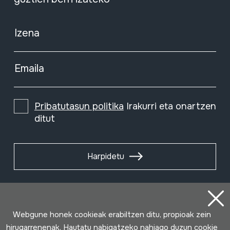
Izena
Emaila
Pribatutasun politika
Irakurri eta onartzen
ditut
Harpidetu
Webgune honek cookieak erabiltzen ditu, propioak zein
hirugarrenenak. Hautatu nabigatzeko nahiago duzun cookie