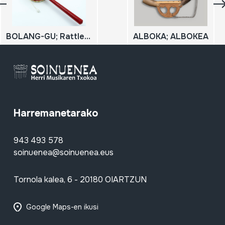
BOLANG-GU; Rattle drum; Jirabirako danbor kirtenduna
ALBOKA; ALBOKEA
Harremanetarako
943 493 578
soinuenea@soinuenea.eus
Tornola kalea, 6 - 20180 OIARTZUN
Google Maps-en ikusi