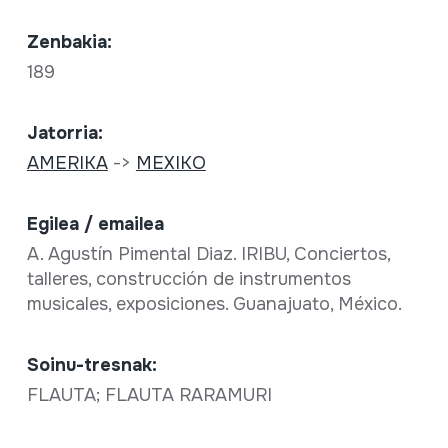
Zenbakia:
189
Jatorria:
AMERIKA
->
MEXIKO
Egilea / emailea
A. Agustín Pimental Diaz. IRIBU, Conciertos,
talleres, construcción de instrumentos
musicales, exposiciones. Guanajuato, México.
Soinu-tresnak:
FLAUTA; FLAUTA RARAMURI