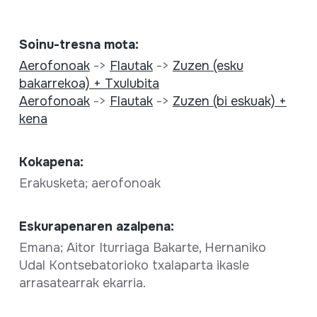
Soinu-tresna mota:
Aerofonoak
->
Flautak
->
Zuzen (esku
bakarrekoa) + Txulubita
Aerofonoak
->
Flautak
->
Zuzen (bi eskuak) +
kena
Kokapena:
Erakusketa; aerofonoak
Eskurapenaren azalpena:
Emana; Aitor Iturriaga Bakarte, Hernaniko
Udal Kontsebatorioko txalaparta ikasle
arrasatearrak ekarria.