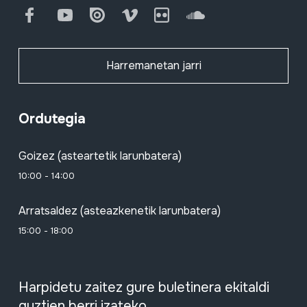
Facebook
Youtube
Issuu
Vimeo
Flickr
SoundCloud
Harremanetan jarri
Ordutegia
Goizez (asteartetik larunbatera)
10:00 - 14:00
Arratsaldez (asteazkenetik larunbatera)
15:00 - 18:00
Harpidetu zaitez gure buletinera ekitaldi
guztien berri izateko