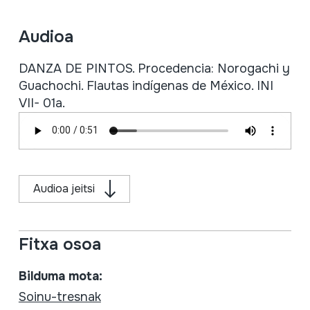
Audioa
DANZA DE PINTOS. Procedencia: Norogachi y
Guachochi. Flautas indígenas de México. INI
VII- 01a.
Audioa jeitsi
Fitxa osoa
Bilduma mota:
Soinu-tresnak