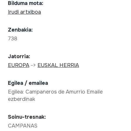
Bilduma mota:
Irudi artxiboa
Zenbakia:
738
Jatorria:
EUROPA
->
EUSKAL HERRIA
Egilea / emailea
Egilea: Campaneros de Amurrio Emaile
ezberdinak
Soinu-tresnak:
CAMPANAS