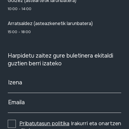
Goizez (asteartetik larunbatera)
10:00 - 14:00
Arratsaldez (asteazkenetik larunbatera)
15:00 - 18:00
Harpidetu zaitez gure buletinera ekitaldi
guztien berri izateko
Izena
Emaila
Pribatutasun politika
Irakurri eta onartzen