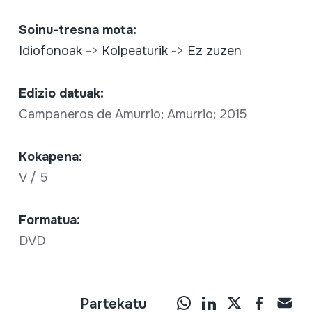
Soinu-tresna mota:
Idiofonoak
->
Kolpeaturik
->
Ez zuzen
Edizio datuak:
Campaneros de Amurrio; Amurrio; 2015
Kokapena:
V / 5
Formatua:
DVD
Partekatu