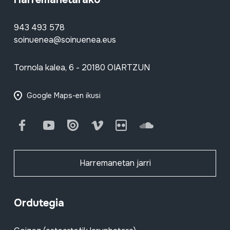
943 493 578
soinuenea@soinuenea.eus
Tornola kalea, 6 - 20180 OIARTZUN
Google Maps-en ikusi
Facebook
Youtube
Issuu
Vimeo
Flickr
SoundCloud
Harremanetan jarri
Ordutegia