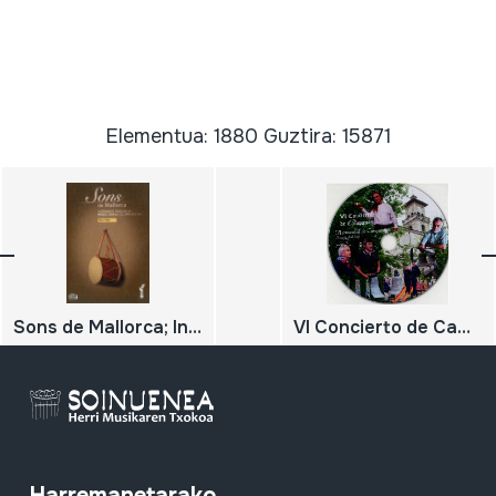
Elementua: 1880 Guztira: 15871
Sons de Mallorca; Instruments tradicionals: música, senyals i cultura de l'oci
VI Concierto de Campanas Hermadad de Campaneros Amurrio: Jornada cultural en torno a las Campanas. 8-8-09
Harremanetarako