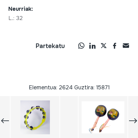
Neurriak:
L.: 32
Partekatu
Elementua: 2624 Guztira: 15871