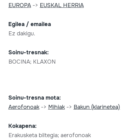
EUROPA
->
EUSKAL HERRIA
Egilea / emailea
Ez dakigu.
Soinu-tresnak:
BOCINA; KLAXON
Soinu-tresna mota:
Aerofonoak
->
Mihiak
->
Bakun (klarinetea)
Kokapena:
Erakusketa biltegia; aerofonoak