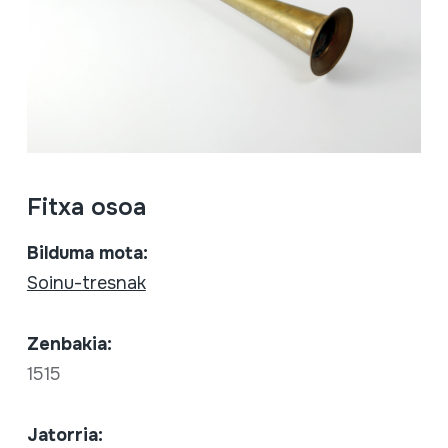
Fitxa osoa
Bilduma mota:
Soinu-tresnak
Zenbakia:
1515
Jatorria: