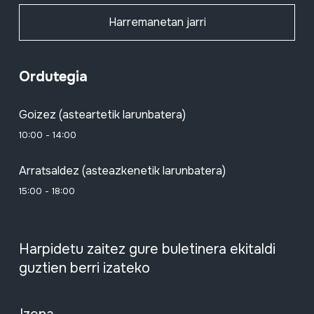
Harremanetan jarri
Ordutegia
Goizez (asteartetik larunbatera)
10:00 - 14:00
Arratsaldez (asteazkenetik larunbatera)
15:00 - 18:00
Harpidetu zaitez gure buletinera ekitaldi
guztien berri izateko