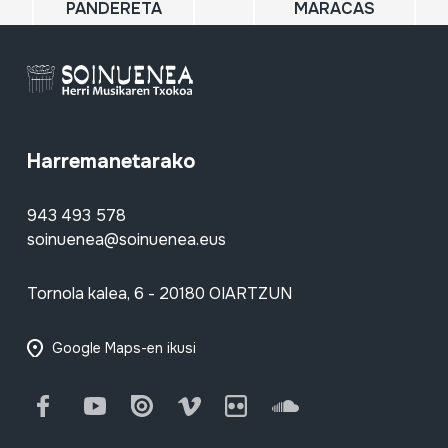
PANDERETA
MARACAS
Harremanetarako
943 493 578
soinuenea@soinuenea.eus
Tornola kalea, 6 - 20180 OIARTZUN
Google Maps-en ikusi
Facebook
Youtube
Issuu
Vimeo
Flickr
SoundCloud