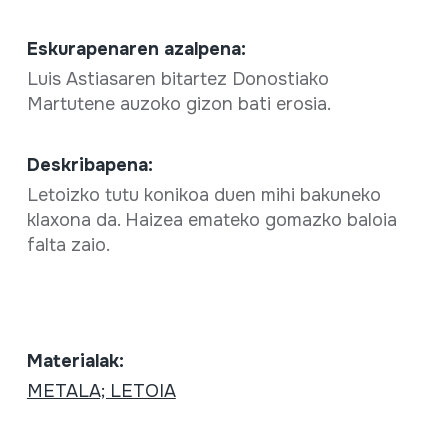
Eskurapenaren azalpena:
Luis Astiasaren bitartez Donostiako
Martutene auzoko gizon bati erosia.
Deskribapena:
Letoizko tutu konikoa duen mihi bakuneko
klaxona da. Haizea emateko gomazko baloia
falta zaio.
Materialak:
METALA; LETOIA