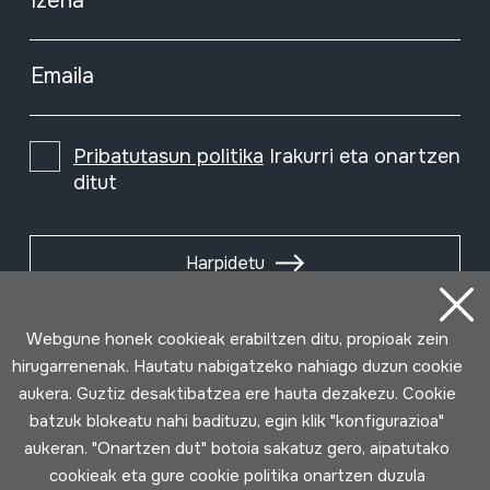
Izena
Emaila
Pribatutasun politika
Irakurri eta onartzen
ditut
Harpidetu
Webgune honek cookieak erabiltzen ditu, propioak zein
hirugarrenenak. Hautatu nabigatzeko nahiago duzun cookie
aukera. Guztiz desaktibatzea ere hauta dezakezu. Cookie
batzuk blokeatu nahi badituzu, egin klik "konfigurazioa"
aukeran. "Onartzen dut" botoia sakatuz gero, aipatutako
cookieak eta gure cookie politika onartzen duzula