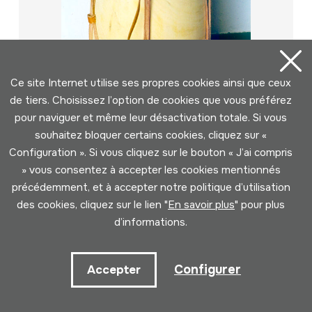
Ce site Internet utilise ses propres cookies ainsi que ceux
de tiers. Choisissez l’option de cookies que vous préférez
pour naviguer et même leur désactivation totale. Si vous
souhaitez bloquer certains cookies, cliquez sur «
Configuration ». Si vous cliquez sur le bouton « J’ai compris
» vous consentez à accepter les cookies mentionnés
881 - BOMBO LEGÜERO
précédemment, et à accepter notre politique d’utilisation
des cookies, cliquez sur le lien "
En savoir plus
" pour plus
Auteur
Ez dakigu.
d’informations.
Type d'instrument de musique
Membranophones -> Frappés -> Frappés à l'aide des
baguettes
Configurer
Accepter
Page: 1 de 3 (60 éléments)