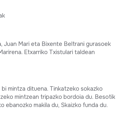
oak
la, Juan Mari eta Bixente Beltrani gurasoek
arirena. Etxarriko Txistulari taldean
ko bi mintza dituena. Tinkatzeko sokazko
tzeko mintzean tripazko bordoia du. Besotik
eko ebanozko makila du, Skaizko funda du.