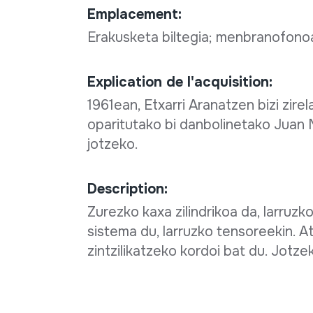
Emplacement:
Erakusketa biltegia; menbranofon
Explication de l'acquisition:
1961ean, Etxarri Aranatzen bizi zire
oparitutako bi danbolinetako Juan M
jotzeko.
Description:
Zurezko kaxa zilindrikoa da, larruz
sistema du, larruzko tensoreekin. A
zintzilikatzeko kordoi bat du. Jotz