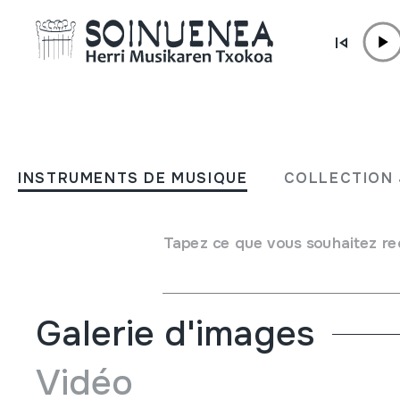
Aller directement au contenu
INSTRUMENTS DE MUSIQUE
DANBOLINA; TTUNTTUN
INSTRUMENTS DE MUSIQUE
COLLECTION 
Auteur
Landaluce, Joaquin de
Type d'instrument de musique
Tapez ce que vous souhaitez re
Membranophones
->
Frappés
->
Frappés à l'aide des bag
Galerie d'images
Vidéo