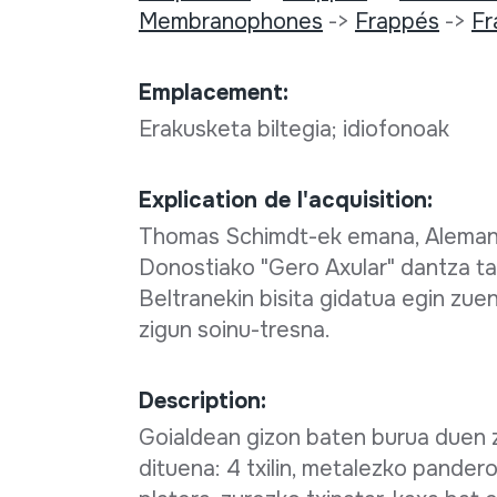
Membranophones
->
Frappés
->
Fr
Emplacement:
Erakusketa biltegia; idiofonoak
Explication de l'acquisition:
Thomas Schimdt-ek emana, Alemaniak
Donostiako "Gero Axular" dantza t
Beltranekin bisita gidatua egin zue
zigun soinu-tresna.
Description:
Goialdean gizon baten burua duen zu
dituena: 4 txilin, metalezko pande