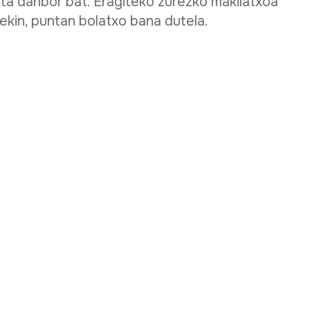
eta danbor bat. Eragiteko zurezko makilatxoa
kin, puntan bolatxo bana dutela.