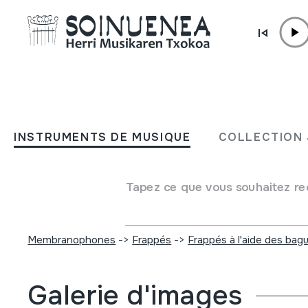
Aller directement au contenu
INSTRUMENTS DE MUSIQUE
TEUFELSGEIGE; DUMBAS
INSTRUMENTS DE MUSIQUE
COLLECTION 
Auteur
Ez dakigu.
Type d'instrument de musique
Tapez ce que vous souhaitez re
Idiophones
->
Frappés
->
Directement
Idiophones
->
Frappés
->
Indirectement
Membranophones
->
Frappés
->
Frappés à l'aide des bag
Galerie d'images