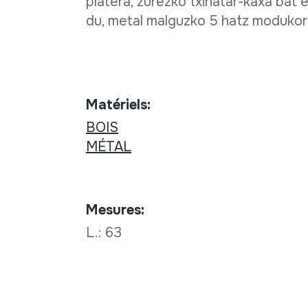
platera, zurezko txinatar-kaxa bat 
du, metal malguzko 5 hatz modukore
Matériels:
BOIS
MÉTAL
Mesures:
L.: 63