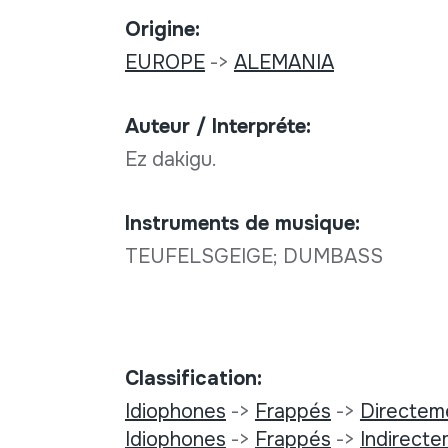
Origine:
EUROPE
->
ALEMANIA
Auteur / Interpréte:
Ez dakigu.
Instruments de musique:
TEUFELSGEIGE; DUMBASS
Classification:
Idiophones
->
Frappés
->
Directem
Idiophones
->
Frappés
->
Indirect