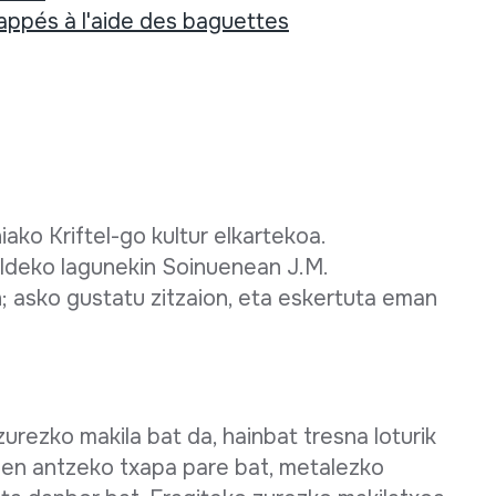
appés à l'aide des baguettes
o Kriftel-go kultur elkartekoa.
aldeko lagunekin Soinuenean J.M.
n; asko gustatu zitzaion, eta eskertuta eman
rezko makila bat da, hainbat tresna loturik
roen antzeko txapa pare bat, metalezko