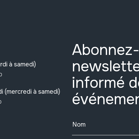
Abonnez-
newslette
rdi à samedi)
0
informé d
i (mercredi à samedi)
événeme
0
Nom