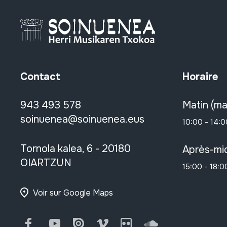
Contact
Horaire
943 493 578
Matin (ma
soinuenea@soinuenea.eus
10:00 - 14:0
Tornola kalea, 6 - 20180
Après-mid
OIARTZUN
15:00 - 18:0
Voir sur Google Maps
Facebook
Youtube
Issuu
Vimeo
Flickr
SoundCloud