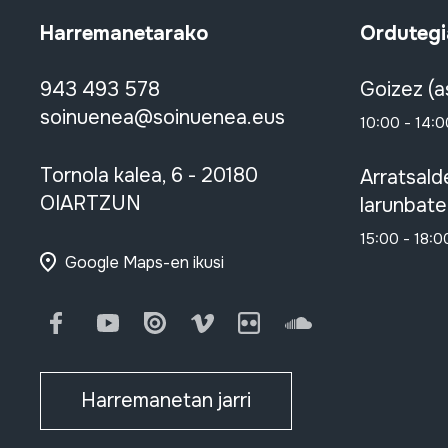
Harremanetarako
Ordutegi
943 493 578
Goizez (a
soinuenea@soinuenea.eus
10:00 - 14:0
Tornola kalea, 6 - 20180
Arratsald
OIARTZUN
larunbate
15:00 - 18:0
Google Maps-en ikusi
Facebook
Youtube
Issuu
Vimeo
Flickr
SoundCloud
Harremanetan jarri