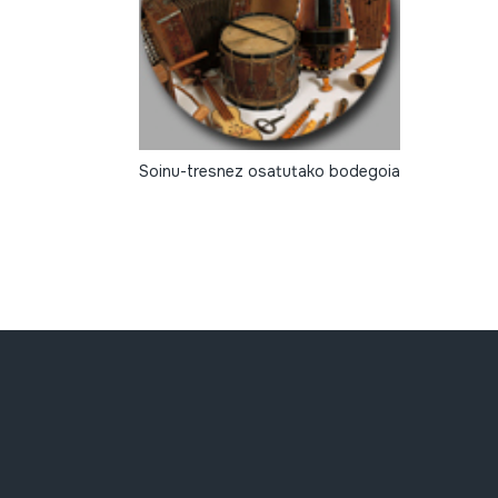
Soinu-tresnez osatutako bodegoia