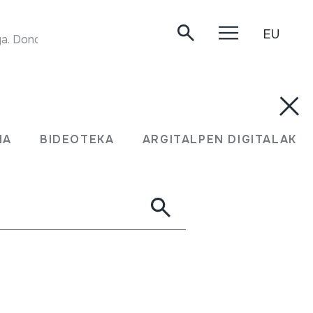
EU
a. Donostia, 1984.
MA
BIDEOTEKA
ARGITALPEN DIGITALAK
n dutenek lehentasuna izango dute. Izena
rtxiboa@soinuenea.eus
.