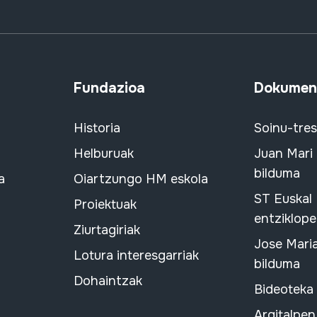
Fundazioa
Dokument
Historia
Soinu-tre
Helburuak
Juan Mari
bilduma
a
Oiartzungo HM eskola
ST Euskal
Proiektuak
entziklope
Ziurtagiriak
Jose Mari
Lotura interesgarriak
bilduma
Dohaintzak
Bideoteka
Argitalpen