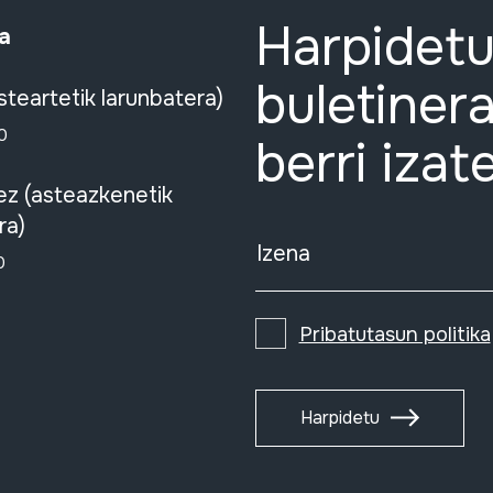
Harpidetu
a
buletinera
steartetik larunbatera)
0
berri izat
ez (asteazkenetik
ra)
Izena
0
Pribatutasun politika
Harpidetu