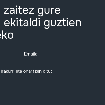
 zaitez gure
 ekitaldi guztien
eko
Emaila
Irakurri eta onartzen ditut