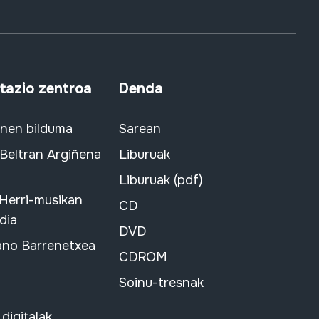
azio zentroa
Denda
snen bilduma
Sarean
 Beltran Argiñena
Liburuak
Liburuak (pdf)
 Herri-musikan
CD
dia
DVD
ano Barrenetxea
CDROM
Soinu-tresnak
 digitalak