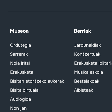
Museoa
Berriak
Ordutegia
Jardunaldiak
Sarrerak
Kontzertuak
Nola iritsi
Erakusketa ibiltari
Erakusketa
Musika eskola
Bisitan etortzeko aukerak
Bestelakoak
Bisita birtuala
Albisteak
Audiogida
Non jan