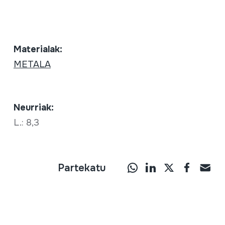
Materialak:
METALA
Neurriak:
L.: 8,3
Partekatu