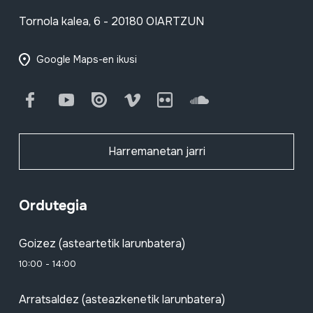
Tornola kalea, 6 - 20180 OIARTZUN
Google Maps-en ikusi
Facebook
Youtube
Issuu
Vimeo
Flickr
SoundCloud
Harremanetan jarri
Ordutegia
Goizez (asteartetik larunbatera)
10:00 - 14:00
Arratsaldez (asteazkenetik larunbatera)