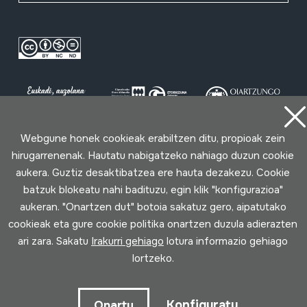
Webgune honek cookieak erabiltzen ditu, propioak zein
hirugarrenenak. Hautatu nabigatzeko nahiago duzun cookie
Erabilpen baldintzak
Pribatutasun politika
Cookie politika
aukera. Guztiz desaktibatzea ere hauta dezakezu. Cookie
batzuk blokeatu nahi badituzu, egin klik "konfigurazioa"
Loturak garatua
aukeran. "Onartzen dut" botoia sakatuz gero, aipatutako
cookieak eta gure cookie politika onartzen duzula adierazten
ari zara. Sakatu
Irakurri gehiago
lotura informazio gehiago
lortzeko.
Konfiguratu
Onartu