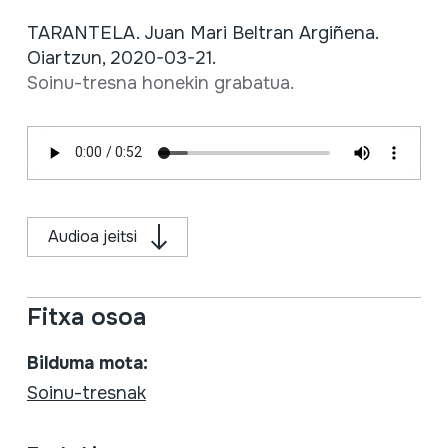
TARANTELA. Juan Mari Beltran Argiñena.
Oiartzun, 2020-03-21.
Soinu-tresna honekin grabatua.
Audioa jeitsi
Fitxa osoa
Bilduma mota:
Soinu-tresnak