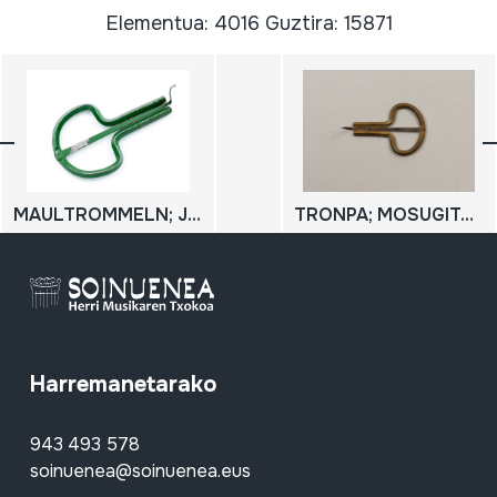
Elementua: 4016 Guztira: 15871
MAULTROMMELN; JEW'S HARP
TRONPA; MOSUGITARRA; MOSUMUSIKA
Harremanetarako
943 493 578
soinuenea@soinuenea.eus