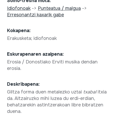
Soinu-tresna mota:
Idiofonoak
->
Punteatua / malgua
->
Erresonantzi kaxarik gabe
Kokapena:
Erakusketa; idiofonoak
Eskurapenaren azalpena:
Erosia / Donostiako Erviti musika dendan
erosia.
Deskribapena:
Giltza forma duen metalezko uztai
txabal
itxia
da. Altzairuzko mihi luzea du erdi-erdian,
behatzarekin astintzerakoan libre bibratzen
duena.