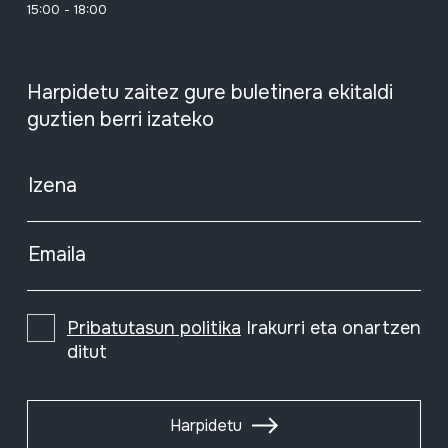
15:00 - 18:00
Harpidetu zaitez gure buletinera ekitaldi
guztien berri izateko
Izena
Emaila
Pribatutasun politika
Irakurri eta onartzen
ditut
Harpidetu