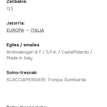
Zenbakia:
123
Jatorria:
EUROPA
->
ITALIA
Egilea / emailea
Andreabugari & F / S.P.A. / Castelfidardo /
Made in Italy
Soinu-tresnak:
SCACCIAPENSIERI; Tronpa; Guimbarda