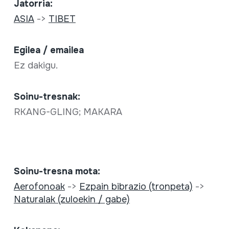
Jatorria:
ASIA
->
TIBET
Egilea / emailea
Ez dakigu.
Soinu-tresnak:
RKANG-GLING; MAKARA
Soinu-tresna mota:
Aerofonoak
->
Ezpain bibrazio (tronpeta)
->
Naturalak (zuloekin / gabe)