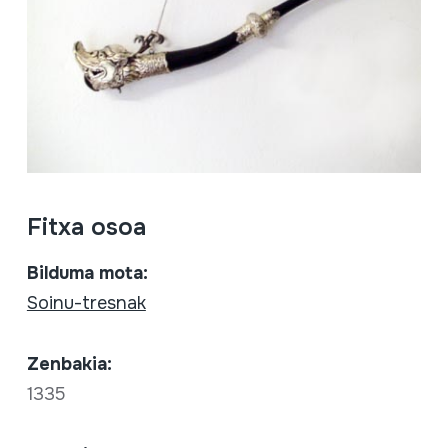
Fitxa osoa
Bilduma mota:
Soinu-tresnak
Zenbakia:
1335