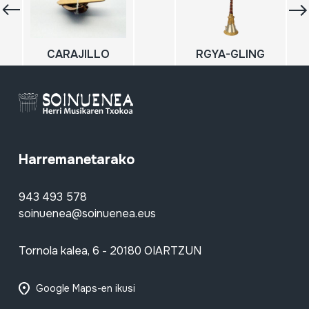
CARAJILLO
RGYA-GLING
Harremanetarako
943 493 578
soinuenea@soinuenea.eus
Tornola kalea, 6 - 20180 OIARTZUN
Google Maps-en ikusi