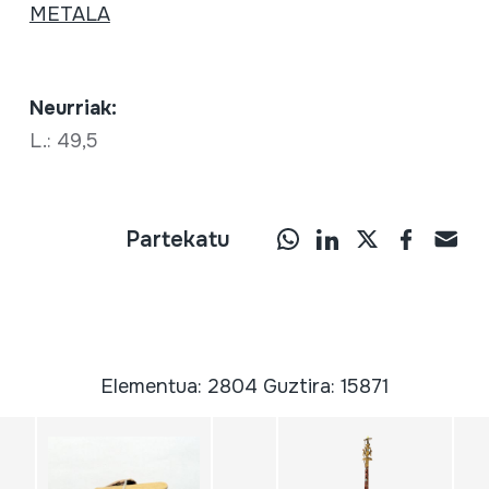
METALA
Neurriak:
L.: 49,5
Partekatu
Elementua: 2804 Guztira: 15871