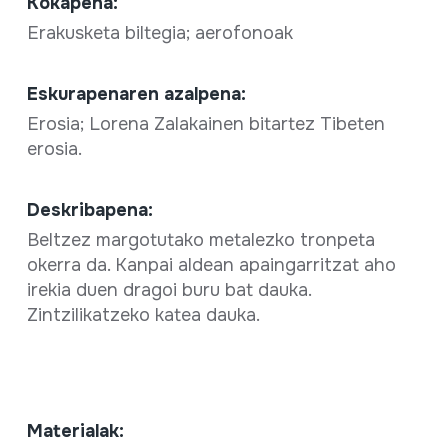
Kokapena:
Erakusketa biltegia; aerofonoak
Eskurapenaren azalpena:
Erosia; Lorena Zalakainen bitartez Tibeten
erosia.
Deskribapena:
Beltzez margotutako metalezko tronpeta
okerra da. Kanpai aldean apaingarritzat aho
irekia duen dragoi buru bat dauka.
Zintzilikatzeko katea dauka.
Materialak: