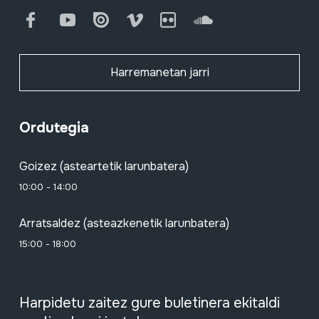
Facebook
Youtube
Issuu
Vimeo
Flickr
SoundCloud
Harremanetan jarri
Ordutegia
Goizez (asteartetik larunbatera)
10:00 - 14:00
Arratsaldez (asteazkenetik larunbatera)
15:00 - 18:00
Harpidetu zaitez gure buletinera ekitaldi