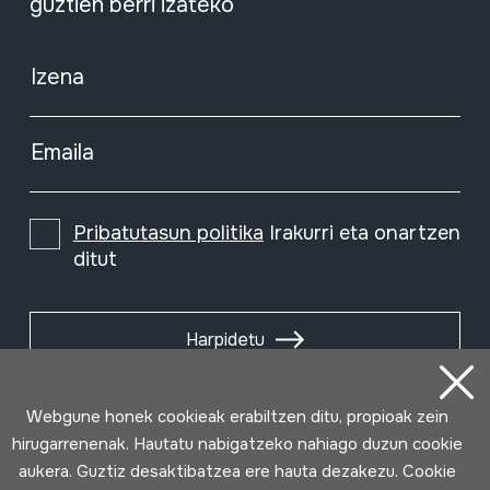
guztien berri izateko
Izena
Emaila
Pribatutasun politika
Irakurri eta onartzen
ditut
Harpidetu
Webgune honek cookieak erabiltzen ditu, propioak zein
hirugarrenenak. Hautatu nabigatzeko nahiago duzun cookie
aukera. Guztiz desaktibatzea ere hauta dezakezu. Cookie