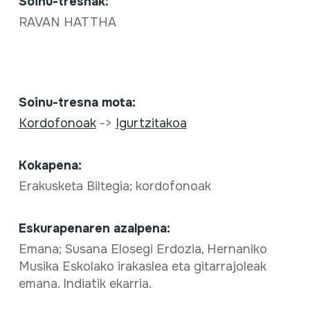
Soinu-tresnak:
RAVAN HATTHA
Soinu-tresna mota:
Kordofonoak
->
Igurtzitakoa
Kokapena:
Erakusketa Biltegia; kordofonoak
Eskurapenaren azalpena:
Emana; Susana Elosegi Erdozia, Hernaniko
Musika Eskolako irakaslea eta gitarrajoleak
emana. Indiatik ekarria.