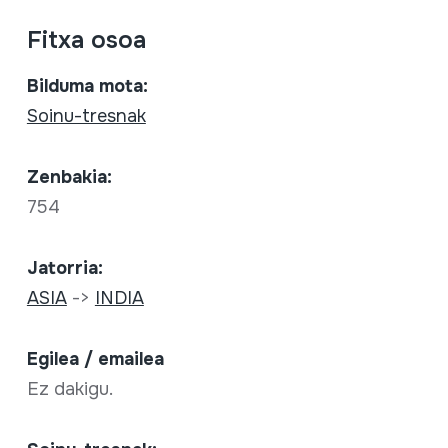
Fitxa osoa
Bilduma mota:
Soinu-tresnak
Zenbakia:
754
Jatorria:
ASIA
->
INDIA
Egilea / emailea
Ez dakigu.