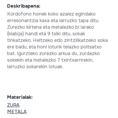
Deskribapena:
Kordofono honek koko azalez egindako
erresonantzia kaxa eta larruzko tapa ditu.
Zurezko kirtena eta metalezko bi larako
(klabija) handi eta 9 txiki ditu, sokak
tinkatzeko. Heltzeko edo zintzilikatzeko soka
ere badu, eta honi loturik telazko poltsatxo
bat. Igurzteko zurezko arkua du, zurdazko
sokekin eta metalezko 7 txintxarrirekin,
larruzko sokarekin lotuak.
Materialak:
ZURA
METALA