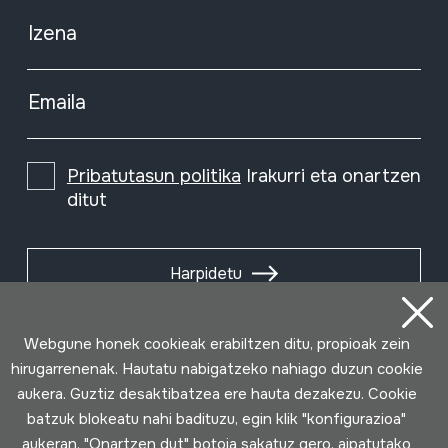
Izena
Emaila
Pribatutasun politika
Irakurri eta onartzen
ditut
Harpidetu
Webgune honek cookieak erabiltzen ditu, propioak zein
hirugarrenenak. Hautatu nabigatzeko nahiago duzun cookie
aukera. Guztiz desaktibatzea ere hauta dezakezu. Cookie
batzuk blokeatu nahi badituzu, egin klik "konfigurazioa"
aukeran. "Onartzen dut" botoia sakatuz gero, aipatutako