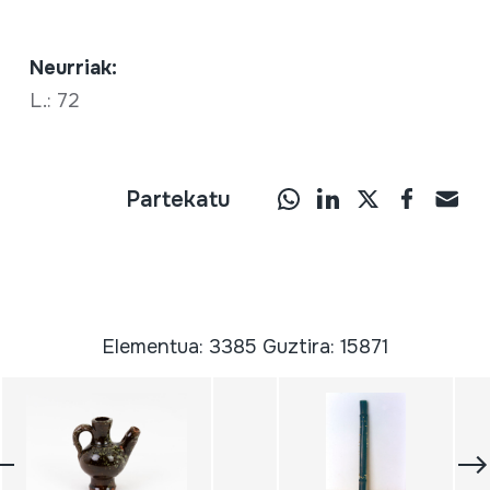
Neurriak:
L.: 72
Partekatu
Elementua: 3385 Guztira: 15871