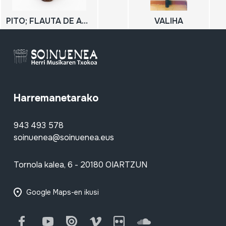
PITO; FLAUTA DE AGUA
VALIHA
Harremanetarako
943 493 578
soinuenea@soinuenea.eus
Tornola kalea, 6 - 20180 OIARTZUN
Google Maps-en ikusi
Facebook
Youtube
Issuu
Vimeo
Flickr
SoundCloud