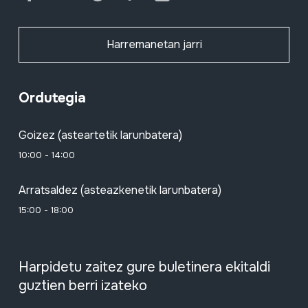
Harremanetan jarri
Ordutegia
Goizez (asteartetik larunbatera)
10:00 - 14:00
Arratsaldez (asteazkenetik larunbatera)
15:00 - 18:00
Harpidetu zaitez gure buletinera ekitaldi
guztien berri izateko