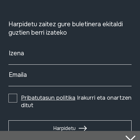
Harpidetu zaitez gure buletinera ekitaldi
guztien berri izateko
Izena
Emaila
Pribatutasun politika
Irakurri eta onartzen
ditut
Harpidetu