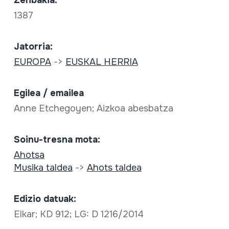
Zenbakia:
1387
Jatorria:
EUROPA
->
EUSKAL HERRIA
Egilea / emailea
Anne Etchegoyen; Aizkoa abesbatza
Soinu-tresna mota:
Ahotsa
Musika taldea
->
Ahots taldea
Edizio datuak:
Elkar; KD 912; LG: D 1216/2014