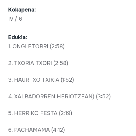
Kokapena:
IV / 6
Edukia:
1. ONGI ETORRI (2:58)
2. TXORIA TXORI (2:58)
3. HAURTXO TXIKIA (1:52)
4. XALBADORREN HERIOTZEAN) (3:52)
5. HERRIKO FESTA (2:19)
6. PACHAMAMA (4:12)