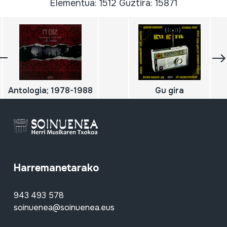
Elementua: 1512 Guztira: 15871
Antologia; 1978-1988
Gu gira
Harremanetarako
943 493 578
soinuenea@soinuenea.eus