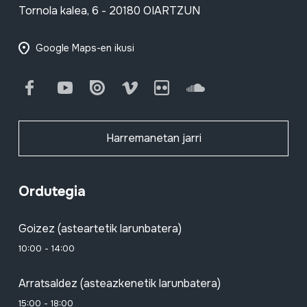
Tornola kalea, 6 - 20180 OIARTZUN
Google Maps-en ikusi
Facebook
Youtube
Issuu
Vimeo
Flickr
SoundCloud
Harremanetan jarri
Ordutegia
Goizez (asteartetik larunbatera)
10:00 - 14:00
Arratsaldez (asteazkenetik larunbatera)
15:00 - 18:00