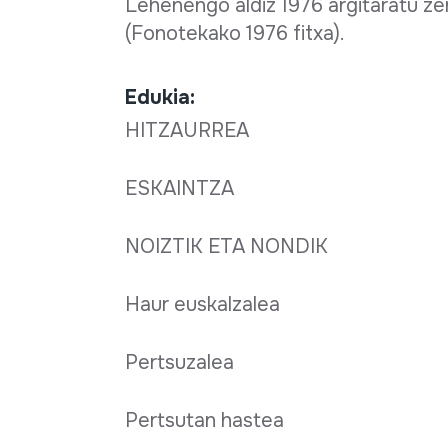
Lehenengo aldiz 1976 argitaratu ze
(Fonotekako 1976 fitxa).
Edukia:
HITZAURREA
ESKAINTZA
NOIZTIK ETA NONDIK
Haur euskalzalea
Pertsuzalea
Pertsutan hastea