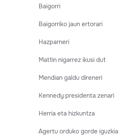
Baigorri
Baigorriko jaun ertorari
Hazparneri
Mattin nigarrez ikusi dut
Mendian galdu direneri
Kennedy presidenta zenari
Herria eta hizkuntza
Agertu orduko gorde iguzkia