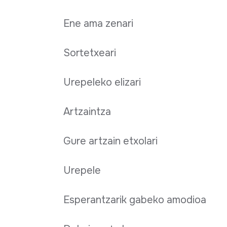
Ene ama zenari
Sortetxeari
Urepeleko elizari
Artzaintza
Gure artzain etxolari
Urepele
Esperantzarik gabeko amodioa