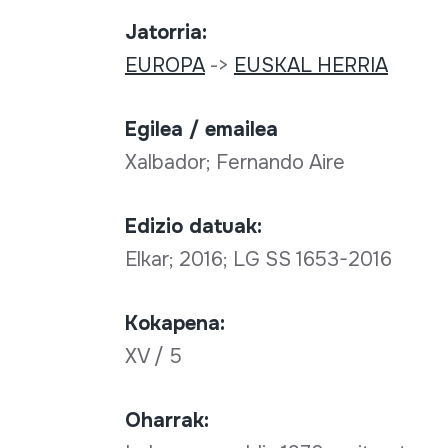
Jatorria:
EUROPA
->
EUSKAL HERRIA
Egilea / emailea
Xalbador; Fernando Aire
Edizio datuak:
Elkar; 2016; LG SS 1653-2016
Kokapena:
XV / 5
Oharrak: