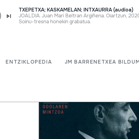
TXEPETXA; KASKAMELAN; INTXAURRA (audioa)
JOALDIA. Juan Mari Beltran Argiñena. Oiartzun, 20
Soinu-tresna honekin grabatua.
or
ENTZIKLOPEDIA
JM BARRENETXEA BILDU