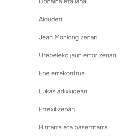
Dohaina eta lana
Alduderi
Jean Monlong zenari
Urepeleko jaun ertor zenari
Ene errekontrua
Lukas adixkideari
Errexil zenari
Hiritarra eta baserritarra