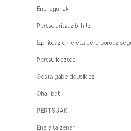
Ene lagunak
Pertsularitzaz bi hitz
Izpirituaz erne eta bere buruaz seg
Pertsu idaztea
Gosta gabe deusik ez
Ohar bat
PERTSUAK
Ene aita zenari