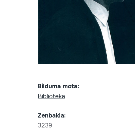
Bilduma mota:
Biblioteka
Zenbakia:
3239