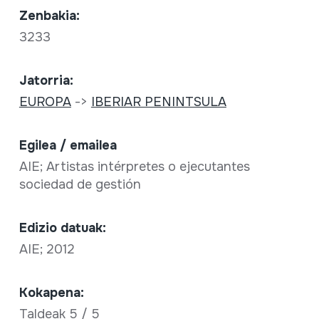
Zenbakia:
3233
Jatorria:
EUROPA
->
IBERIAR PENINTSULA
Egilea / emailea
AIE; Artistas intérpretes o ejecutantes
sociedad de gestión
Edizio datuak:
AIE; 2012
Kokapena:
Taldeak 5 / 5