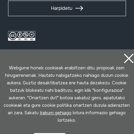
Harpidetu
Webgune honek cookieak erabiltzen ditu, propioak zein
hirugarrenenak. Hautatu nabigatzeko nahiago duzun cookie
aukera. Guztiz desaktibatzea ere hauta dezakezu. Cookie
Erabilpen baldintzak
Pribatutasun politika
Cookie politika
batzuk blokeatu nahi badituzu, egin klik "konfigurazioa"
aukeran. "Onartzen dut" botoia sakatuz gero, aipatutako
Loturak garatua
cookieak eta gure cookie politika onartzen duzula adierazten
ari zara. Sakatu
Irakurri gehiago
lotura informazio gehiago
lortzeko.