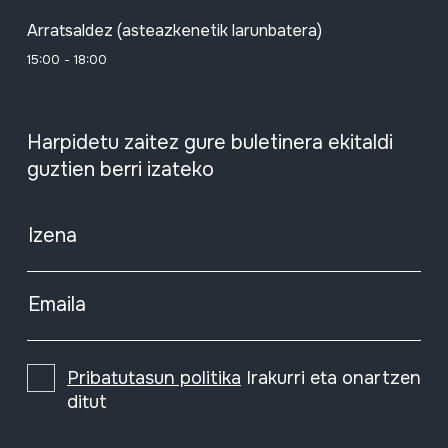
Arratsaldez (asteazkenetik larunbatera)
15:00 - 18:00
Harpidetu zaitez gure buletinera ekitaldi
guztien berri izateko
Izena
Emaila
Pribatutasun politika
Irakurri eta onartzen
ditut