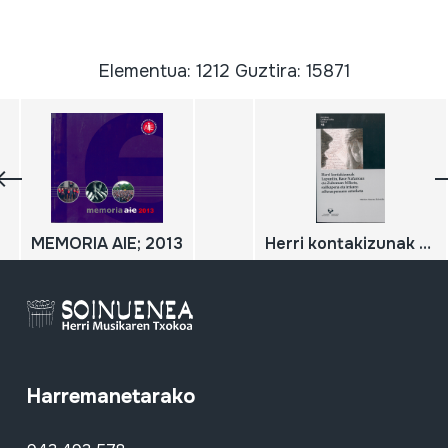
Elementua: 1212 Guztira: 15871
MEMORIA AIE; 2013
Herri kontakizunak Lapurdin, Baxe Nafarroan eta Zuberoan: bilketa, sailkapena eta irriaren adierazpenaren azterketa
Harremanetarako