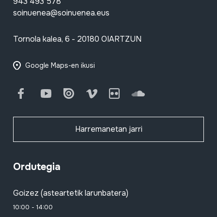
943 493 578
soinuenea@soinuenea.eus
Tornola kalea, 6 - 20180 OIARTZUN
Google Maps-en ikusi
Facebook
Youtube
Issuu
Vimeo
Flickr
SoundCloud
Harremanetan jarri
Ordutegia
Goizez (asteartetik larunbatera)
10:00 - 14:00