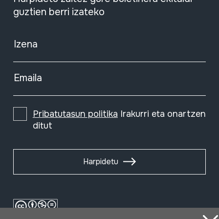
guztien berri izateko
Izena
Emaila
Pribatutasun politika
Irakurri eta onartzen
ditut
Harpidetu