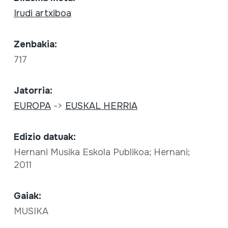
Irudi artxiboa
Zenbakia:
717
Jatorria:
EUROPA
->
EUSKAL HERRIA
Edizio datuak:
Hernani Musika Eskola Publikoa; Hernani;
2011
Gaiak:
MUSIKA