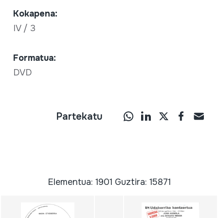
Kokapena:
IV / 3
Formatua:
DVD
Partekatu
Elementua: 1901 Guztira: 15871