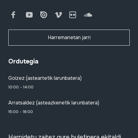
Facebook
Youtube
Issuu
Vimeo
Flickr
SoundCloud
Harremanetan jarri
Ordutegia
Goizez (asteartetik larunbatera)
10:00 - 14:00
Arratsaldez (asteazkenetik larunbatera)
15:00 - 18:00
Harpidetu zaitez gure buletinera ekitaldi