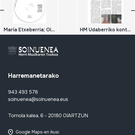
María Etxeberria; Oiartzun. 1999-04-10
HM Udaberriko kontzertua; 2013-04-13; Oiartzun; Herri Musikaren Txokoa; JUAN ARRIOLA eta ARKAITZ MINER; Hariari tiraka
Harremanetarako
943 493 578
soinuenea@soinuenea.eus
Tornola kalea, 6 - 20180 OIARTZUN
Google Maps-en ikusi