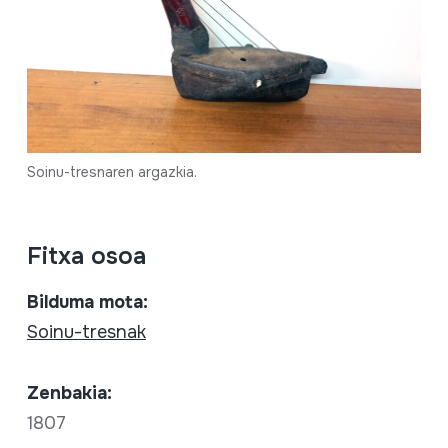
Soinu-tresnaren argazkia.
Fitxa osoa
Bilduma mota:
Soinu-tresnak
Zenbakia:
1807