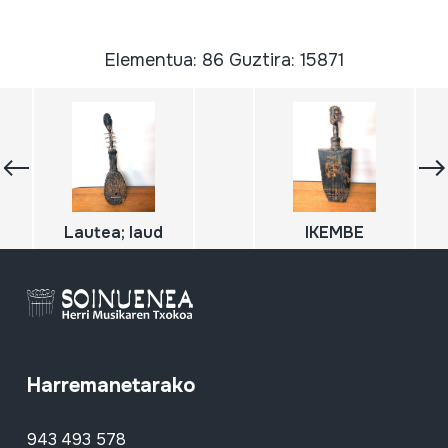
Elementua: 86 Guztira: 15871
Lautea; laud
IKEMBE
Harremanetarako
943 493 578