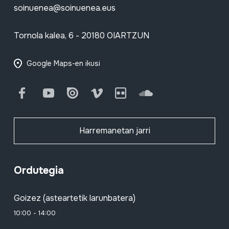
soinuenea@soinuenea.eus
Tornola kalea, 6 - 20180 OIARTZUN
Google Maps-en ikusi
Facebook
Youtube
Issuu
Vimeo
Flickr
SoundCloud
Harremanetan jarri
Ordutegia
Goizez (asteartetik larunbatera)
10:00 - 14:00