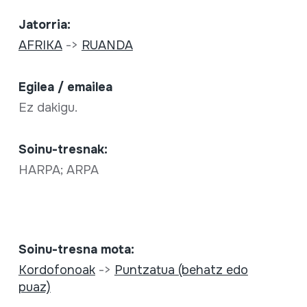
Jatorria:
AFRIKA
->
RUANDA
Egilea / emailea
Ez dakigu.
Soinu-tresnak:
HARPA; ARPA
Soinu-tresna mota:
Kordofonoak
->
Puntzatua (behatz edo
puaz)