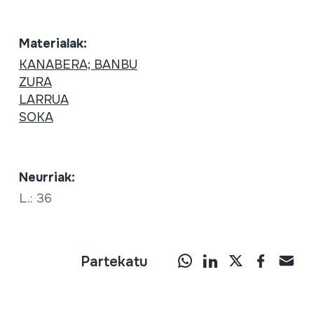
Materialak:
KANABERA; BANBU
ZURA
LARRUA
SOKA
Neurriak:
L.: 36
Partekatu