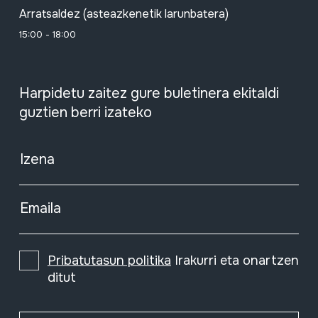
Arratsaldez (asteazkenetik larunbatera)
15:00 - 18:00
Harpidetu zaitez gure buletinera ekitaldi
guztien berri izateko
Izena
Emaila
Pribatutasun politika
Irakurri eta onartzen
ditut