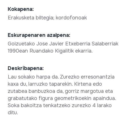
Kokapena:
Erakusketa biltegia; kordofonoak
Eskurapenaren azalpena:
Goizuetako Jose Javier Etxeberria Salaberriak
1990ean Ruandako Kigalitik ekarria.
Deskribapena:
Lau sokako harpa da. Zurezko erresonantzia
kaxa du, larruzko taparekin. Kirtena edo
zutabea banbuzkoa da, gorriz margotua eta
grabatutako figura geometrikoekin apaindua.
Soka bakoitza tenkatzeko zurezko 4 larako
ditu.