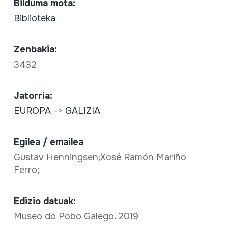
Bilduma mota:
Biblioteka
Zenbakia:
3432
Jatorria:
EUROPA
->
GALIZIA
Egilea / emailea
Gustav Henningsen;Xosé Ramón Mariño
Ferro;
Edizio datuak:
Museo do Pobo Galego. 2019