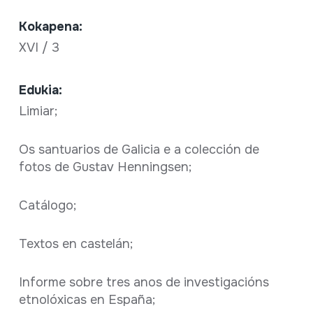
Kokapena:
XVI / 3
Edukia:
Limiar;
Os santuarios de Galicia e a colección de
fotos de Gustav Henningsen;
Catálogo;
Textos en castelán;
Informe sobre tres anos de investigacións
etnolóxicas en España;