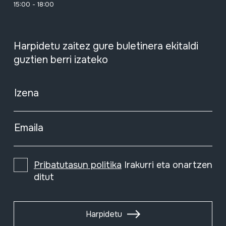
15:00 - 18:00
Harpidetu zaitez gure buletinera ekitaldi
guztien berri izateko
Izena
Emaila
Pribatutasun politika
Irakurri eta onartzen
ditut
Harpidetu