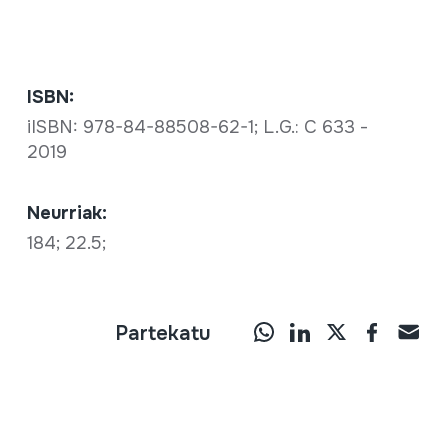
ISBN:
iISBN: 978-84-88508-62-1; L.G.: C 633 -
2019
Neurriak:
184; 22.5;
Partekatu