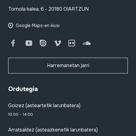
Tornola kalea, 6 - 20180 OIARTZUN
Google Maps-en ikusi
Facebook
Youtube
Issuu
Vimeo
Flickr
SoundCloud
Harremanetan jarri
Ordutegia
Goizez (asteartetik larunbatera)
10:00 - 14:00
Arratsaldez (asteazkenetik larunbatera)