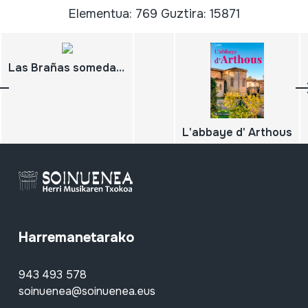
Elementua: 769 Guztira: 15871
Las Brañas somedanas. Proyecto LIFE de recuperación integrada y sostenible de Brañas en el Parque Natural dee Somiedo;
L'abbaye d' Arthous
Harremanetarako
943 493 578
soinuenea@soinuenea.eus