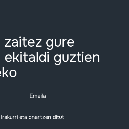
 zaitez gure
 ekitaldi guztien
eko
Emaila
Irakurri eta onartzen ditut