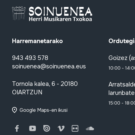
Harremanetarako
Ordutegi
943 493 578
Goizez (a
soinuenea@soinuenea.eus
10:00 - 14:0
Tornola kalea, 6 - 20180
Arratsald
OIARTZUN
larunbate
15:00 - 18:0
Google Maps-en ikusi
Facebook
Youtube
Issuu
Vimeo
Flickr
SoundCloud