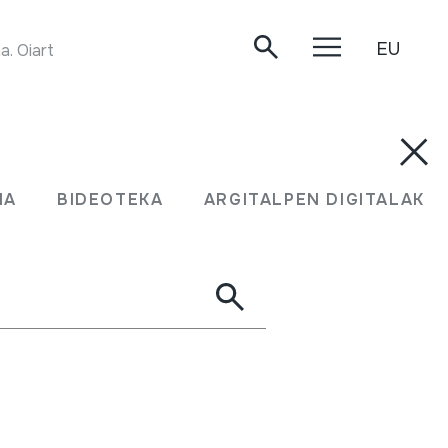
EU
Maraka-Sonajeroa joaldia. Juan Mari Beltran Argiñena. Oiartzun, 2020-04-13.
MA
BIDEOTEKA
ARGITALPEN DIGITALAK