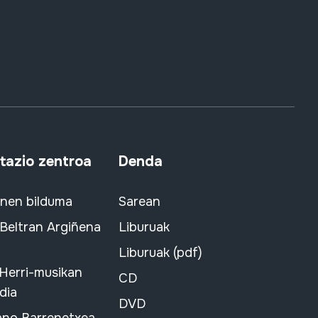
azio zentroa
Denda
snen bilduma
Sarean
 Beltran Argiñena
Liburuak
Liburuak (pdf)
 Herri-musikan
CD
dia
DVD