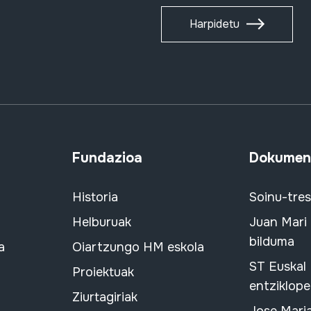
Harpidetu
Fundazioa
Dokument
Historia
Soinu-tre
Helburuak
Juan Mari
bilduma
a
Oiartzungo HM eskola
ST Euskal
Proiektuak
entziklope
Ziurtagiriak