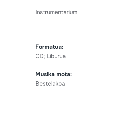
Instrumentarium
Formatua:
CD; Liburua
Musika mota:
Bestelakoa