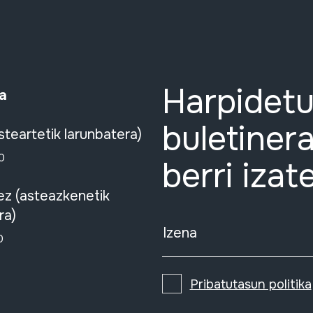
Harpidetu
a
buletinera
steartetik larunbatera)
0
berri izat
ez (asteazkenetik
ra)
Izena
0
Pribatutasun politika