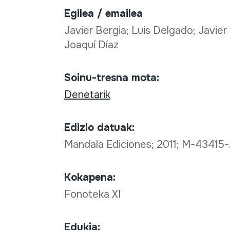
Egilea / emailea
Javier Bergia; Luis Delgado; Javier
Joaquí Díaz
Soinu-tresna mota:
Denetarik
Edizio datuak:
Mandala Ediciones; 2011; M-43415
Kokapena:
Fonoteka XI
Edukia: