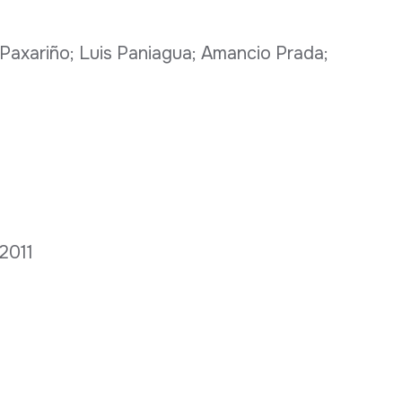
 Paxariño; Luis Paniagua; Amancio Prada;
-2011