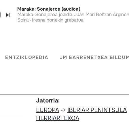
Maraka; Sonajeroa (audioa)
Soinu-tresna honekin grabatua.
Bilduma mota:
OPÍA
Biblioteka
ENTZIKLOPEDIA
JM BARRENETXEA BILDU
Zenbakia:
; Amancio
1273
Jatorria:
EUROPA
->
IBERIAR PENINTSULA
HERRIARTEKOA