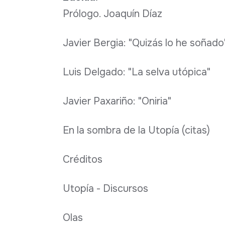
Prólogo. Joaquín Díaz
Javier Bergia: "Quizás lo he soñado
Luis Delgado: "La selva utópica"
Javier Paxariño: "Oniria"
En la sombra de la Utopía (citas)
Créditos
Utopía - Discursos
Olas