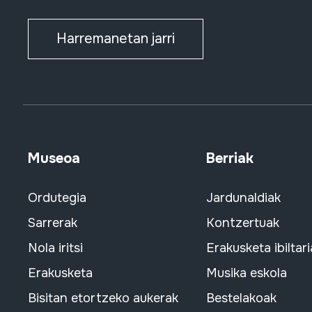
Harremanetan jarri
Museoa
Berriak
Ordutegia
Jardunaldiak
Sarrerak
Kontzertuak
Nola iritsi
Erakusketa ibiltari
Erakusketa
Musika eskola
Bisitan etortzeko aukerak
Bestelakoak