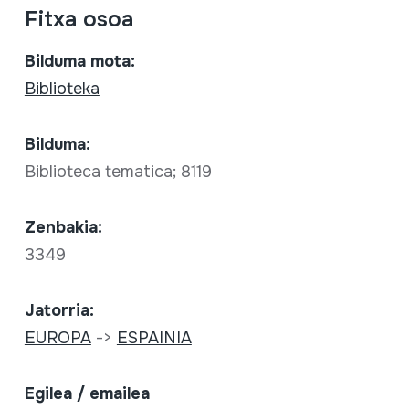
Fitxa osoa
Bilduma mota:
Biblioteka
Bilduma:
Biblioteca tematica; 8119
Zenbakia:
3349
Jatorria:
EUROPA
->
ESPAINIA
Egilea / emailea