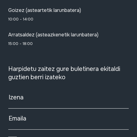
Goizez (asteartetik larunbatera)
10:00 - 14:00
Arratsaldez (asteazkenetik larunbatera)
15:00 - 18:00
Harpidetu zaitez gure buletinera ekitaldi
guztien berri izateko
Izena
Emaila