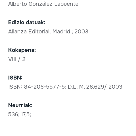
Alberto González Lapuente
Edizio datuak:
Alianza Editorial; Madrid ; 2003
Kokapena:
VIII / 2
ISBN:
ISBN: 84-206-5577-5; D.L. M. 26.629/ 2003
Neurriak:
536; 17,5;