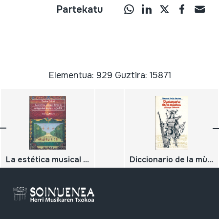
Partekatu
Elementua: 929 Guztira: 15871
La estética musical desde la antigüedad hasta el siglo XX
Diccionario de la mùsica;