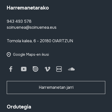
Harremanetarako
943 493 578
soinuenea@soinuenea.eus
Tornola kalea, 6 - 20180 OIARTZUN
Google Maps-en ikusi
Facebook
Youtube
Issuu
Vimeo
Flickr
SoundCloud
Harremanetan jarri
Ordutegia