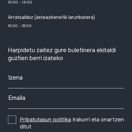
10:00 - 14:00
Arratsaldez (asteazkenetik larunbatera)
15:00 - 18:00
Harpidetu zaitez gure buletinera ekitaldi
guztien berri izateko
Izena
Emaila
Pribatutasun politika
Irakurri eta onartzen
ditut