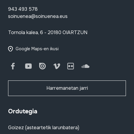
943 493 578
soinuenea@soinuenea.eus
Tornola kalea, 6 - 20180 OIARTZUN
Google Maps-en ikusi
Facebook
Youtube
Issuu
Vimeo
Flickr
SoundCloud
Harremanetan jarri
Ordutegia
Goizez (asteartetik larunbatera)