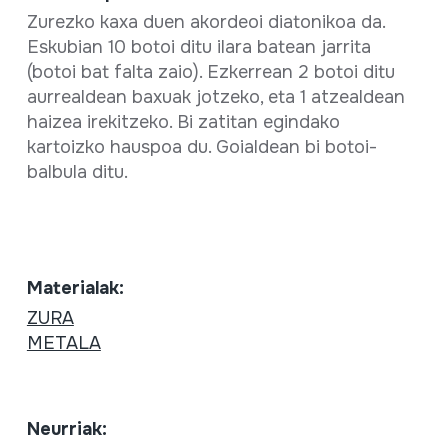
Zurezko kaxa duen akordeoi diatonikoa da.
Eskubian 10 botoi ditu ilara batean jarrita
(botoi bat falta zaio). Ezkerrean 2 botoi ditu
aurrealdean baxuak jotzeko, eta 1 atzealdean
haizea irekitzeko. Bi zatitan egindako
kartoizko hauspoa du. Goialdean bi botoi-
balbula ditu.
Materialak:
ZURA
METALA
Neurriak: