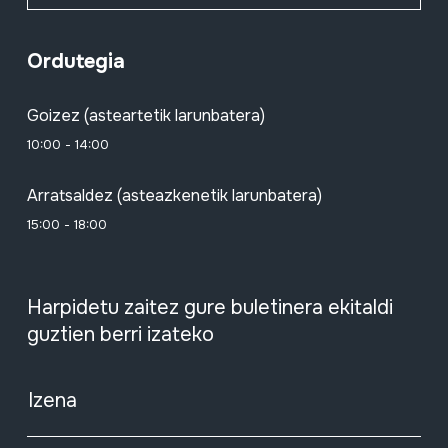
Ordutegia
Goizez (asteartetik larunbatera)
10:00 - 14:00
Arratsaldez (asteazkenetik larunbatera)
15:00 - 18:00
Harpidetu zaitez gure buletinera ekitaldi
guztien berri izateko
Izena