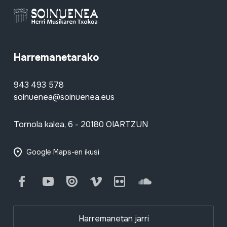
Harremanetarako
943 493 578
soinuenea@soinuenea.eus
Tornola kalea, 6 - 20180 OIARTZUN
Google Maps-en ikusi
Facebook
Youtube
Issuu
Vimeo
Flickr
SoundCloud
Harremanetan jarri