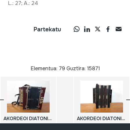
L.: 27; A.: 24
Partekatu
Elementua: 79 Guztira: 15871
AKORDEOI DIATONIKOA
AKORDEOI DIATONIKOA