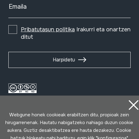
Emaila
Pribatutasun politika
Irakurri eta onartzen
ditut
Harpidetu
Webgune honek cookieak erabiltzen ditu, propioak zein
hirugarrenenak. Hautatu nabigatzeko nahiago duzun cookie
aukera. Guztiz desaktibatzea ere hauta dezakezu. Cookie
batzuk blokeatu nahi badituzu, egin klik "konfigurazioa"