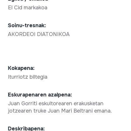
El Cid markakoa
Soinu-tresnak:
AKORDEOI DIATONIKOA
Kokapena:
Iturriotz biltegia
Eskurapenaren azalpena:
Juan Gorriti eskultorearen erakusketan
jotzearen truke Juan Mari Beltrani emana.
Deskribapena: