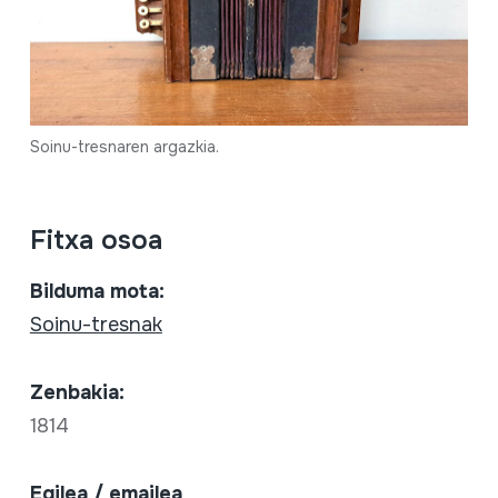
Soinu-tresnaren argazkia.
Fitxa osoa
Bilduma mota:
Soinu-tresnak
Zenbakia:
1814
Egilea / emailea