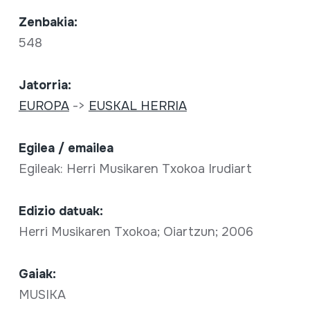
Zenbakia:
548
Jatorria:
EUROPA
->
EUSKAL HERRIA
Egilea / emailea
Egileak: Herri Musikaren Txokoa Irudiart
Edizio datuak:
Herri Musikaren Txokoa; Oiartzun; 2006
Gaiak:
MUSIKA