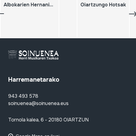
Albokarien Hernaniko 14. Topaketa. Hernani. 2007-11-18 Herri Musikaren 6. Jardunaldiak. Oiartzun, 2007-11-17. Igandeko erromeria. Usurbilgo Alboka Taldea. Hernani. 2007-11-18
Oiartzungo Hotsak
Harremanetarako
943 493 578
soinuenea@soinuenea.eus
Tornola kalea, 6 - 20180 OIARTZUN