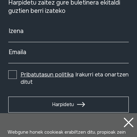
Harpidetu zaitez gure buletinera ekitaldi
guztien berri izateko
Izena
Emaila
Pribatutasun politika
Irakurri eta onartzen
ditut
Harpidetu
Webgune honek cookieak erabiltzen ditu, propioak zein