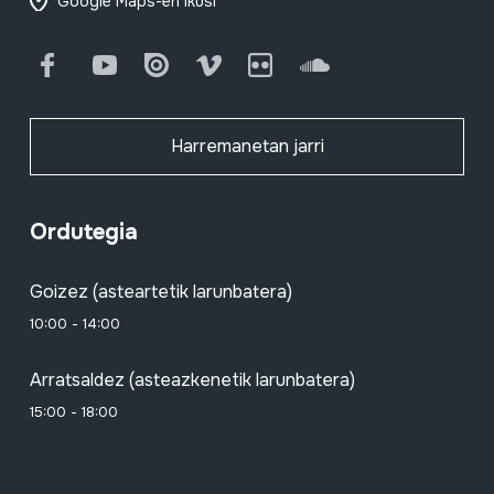
Google Maps-en ikusi
Facebook
Youtube
Issuu
Vimeo
Flickr
SoundCloud
Harremanetan jarri
Ordutegia
Goizez (asteartetik larunbatera)
10:00 - 14:00
Arratsaldez (asteazkenetik larunbatera)
15:00 - 18:00