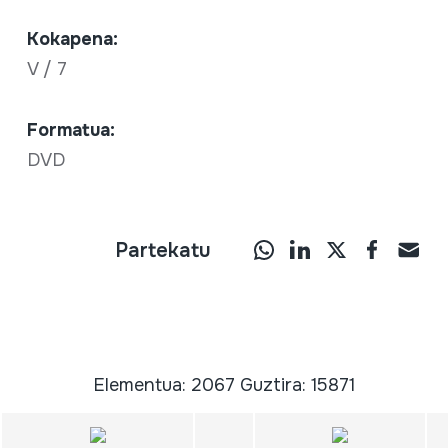
Kokapena:
V / 7
Formatua:
DVD
Partekatu
Elementua: 2067 Guztira: 15871