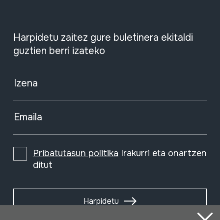
Harpidetu zaitez gure buletinera ekitaldi
guztien berri izateko
Izena
Emaila
Pribatutasun politika
Irakurri eta onartzen
ditut
Harpidetu