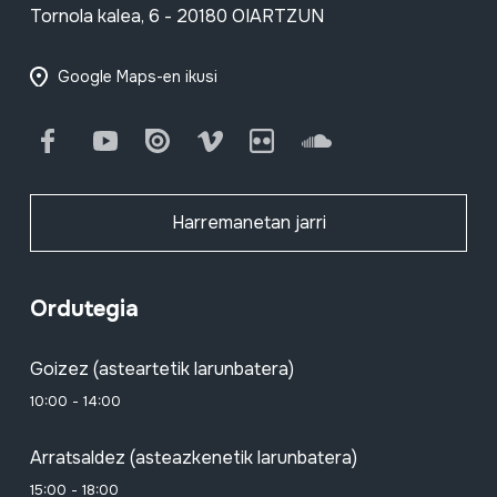
Tornola kalea, 6 - 20180 OIARTZUN
Google Maps-en ikusi
Facebook
Youtube
Issuu
Vimeo
Flickr
SoundCloud
Harremanetan jarri
Ordutegia
Goizez (asteartetik larunbatera)
10:00 - 14:00
Arratsaldez (asteazkenetik larunbatera)
15:00 - 18:00