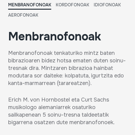
MENBRANOFONOAK
KORDOFONOAK
IDIOFONOAK
AEROFONOAK
Menbranofonoak
Menbranofonoak tenkaturiko mintz baten
bibrazioaren bidez hotsa ematen duten soinu-
tresnak dira. Mintzaren bibrazioa hainbat
modutara sor daiteke: kolpatuta, igurtzita edo
kanta-marmarrean (tarareatzen).
Erich M. von Hornbostel eta Curt Sachs
musikologo alemaniarrek osaturiko
sailkapenean 5 soinu-tresna taldeetatik
bigarrena osatzen dute menbranofonoek.