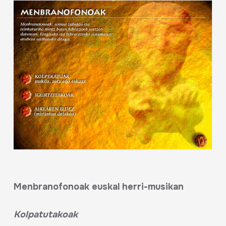
Menbranofonoak euskal herri-musikan
Kolpatutakoak