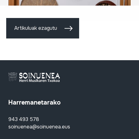
Artikuluak ezagutu
Harremanetarako
943 493 578
soinuenea@soinuenea.eus