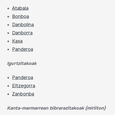
Atabala
Bonboa
Danbolina
Danborra
Kaxa
Panderoa
Igurtzitakoak
Panderoa
Eltzegorra
Zanbonba
Kanta-marmarrean
bibrarazitakoak (mirliton)