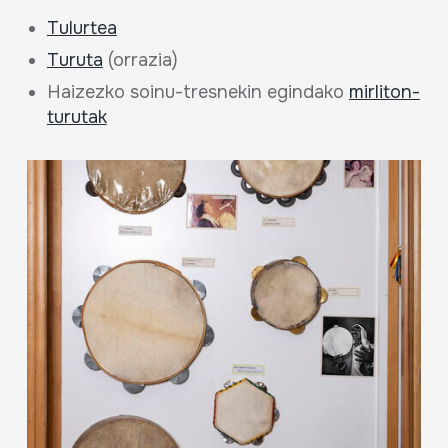
Tulurtea
Turuta
(orrazia)
Haizezko soinu-tresnekin egindako
mirliton-
turutak