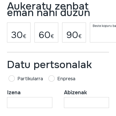
Aukeratu zenbat
eman nahi duzun
Beste kopuru ba
30
60
90
€
€
€
Datu pertsonalak
Partikularra
Enpresa
Izena
Abizenak