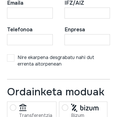
Emaila
IFZ/AIZ
Telefonoa
Enpresa
Nire ekarpena desgrabatu nahi dut
errenta aitorpenean
Ordainketa moduak
Transferentzia
Bizum