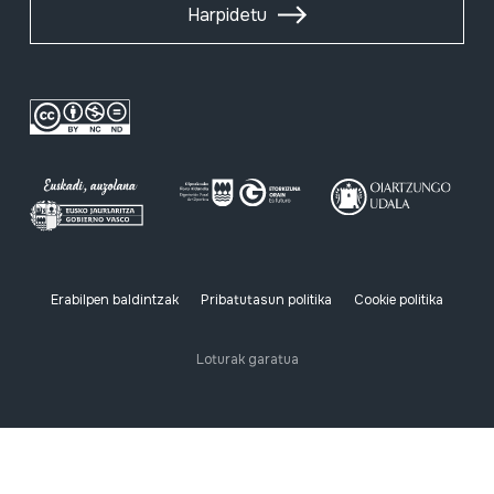
Harpidetu
Erabilpen baldintzak
Pribatutasun politika
Cookie politika
Loturak garatua