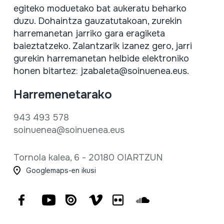
egiteko moduetako bat aukeratu beharko
duzu. Dohaintza gauzatutakoan, zurekin
harremanetan jarriko gara eragiketa
baieztatzeko. Zalantzarik izanez gero, jarri
gurekin harremanetan helbide elektroniko
honen bitartez: jzabaleta
@
soinuenea.eus.
Harremenetarako
943 493 578
soinuenea@soinuenea.eus
Tornola kalea, 6 - 20180 OIARTZUN
Googlemaps-en ikusi
Facebook
Youtube
Issuu
Vimeo
Flickr
SoundCloud