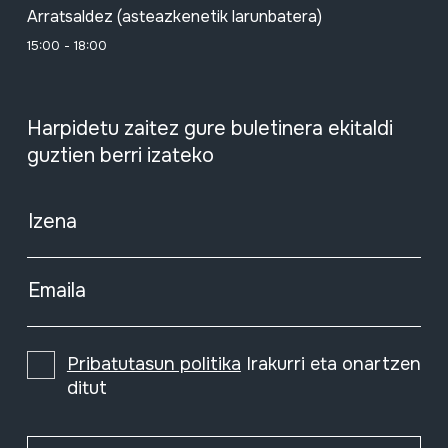
Arratsaldez (asteazkenetik larunbatera)
15:00 - 18:00
Harpidetu zaitez gure buletinera ekitaldi
guztien berri izateko
Izena
Emaila
Pribatutasun politika
Irakurri eta onartzen
ditut