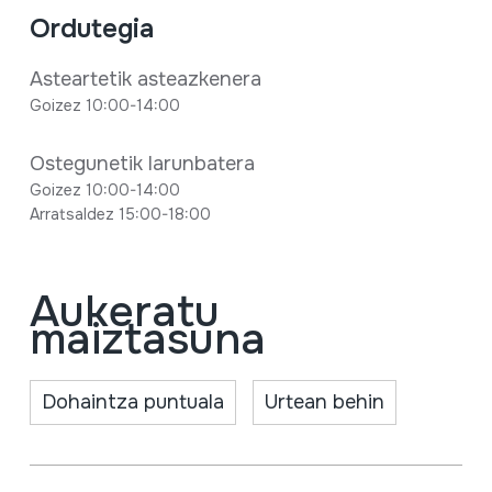
Ordutegia
Asteartetik asteazkenera
Goizez 10:00-14:00
Ostegunetik larunbatera
Goizez 10:00-14:00
Arratsaldez 15:00-18:00
Aukeratu
maiztasuna
Dohaintza puntuala
Urtean behin