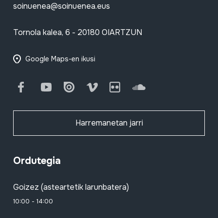
soinuenea@soinuenea.eus
Tornola kalea, 6 - 20180 OIARTZUN
Google Maps-en ikusi
Facebook
Youtube
Issuu
Vimeo
Flickr
SoundCloud
Harremanetan jarri
Ordutegia
Goizez (asteartetik larunbatera)
10:00 - 14:00