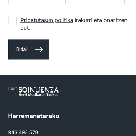
Pribatutasun politika
irakurri eta onartzen
dut.
Bidali
Harremanetarako
943 493 578