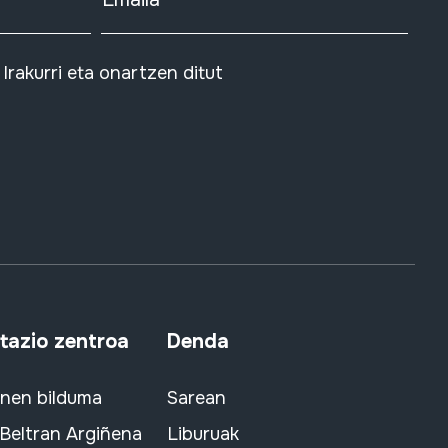
Irakurri eta onartzen ditut
azio zentroa
Denda
snen bilduma
Sarean
 Beltran Argiñena
Liburuak