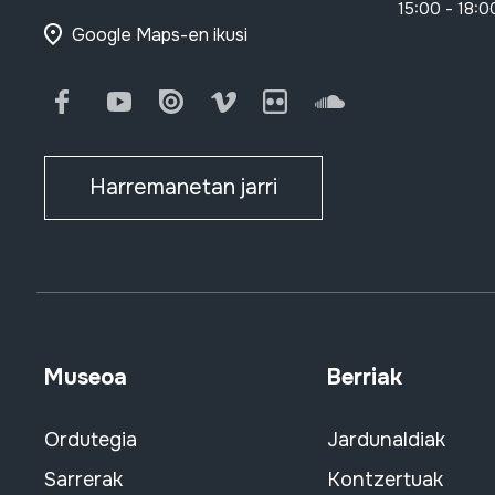
15:00 - 18:0
Google Maps-en ikusi
Facebook
Youtube
Issuu
Vimeo
Flickr
SoundCloud
Harremanetan jarri
Museoa
Berriak
Ordutegia
Jardunaldiak
Sarrerak
Kontzertuak