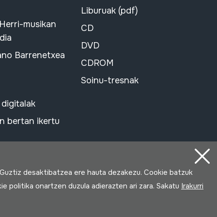
Liburuak (pdf)
 Herri-musikan
CD
dia
DVD
ano Barrenetxea
CDROM
Soinu-tresnak
 digitalak
 bertan ikertu
 Guztiz desaktibatzea ere hauta dezakezu. Cookie batzuk
ie politika onartzen duzula adierazten ari zara. Sakatu
Irakurri