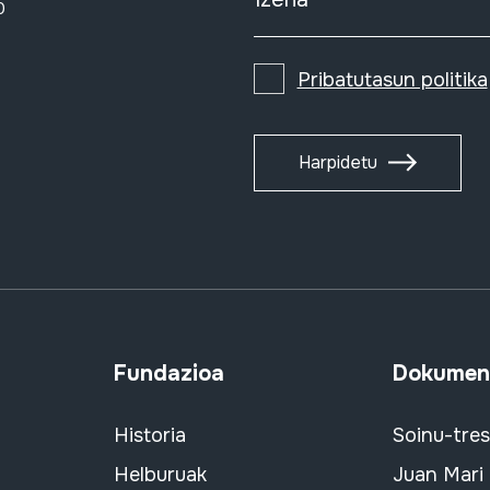
0
Pribatutasun politika
Harpidetu
Fundazioa
Dokument
Historia
Soinu-tre
Helburuak
Juan Mari