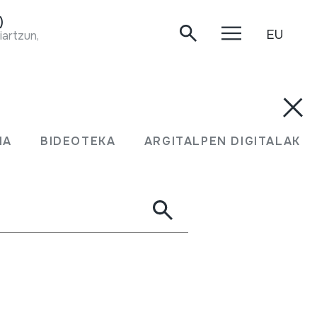
)
EU
iartzun, 2020-05-13.
ren jaialdia antolatu du maiatzaren 31-rako
kusio tailerrak, kantuak, erromeria,
MA
BIDEOTEKA
ARGITALPEN DIGITALAK
ean Herri Musikaren erakusketa ibiltaria.