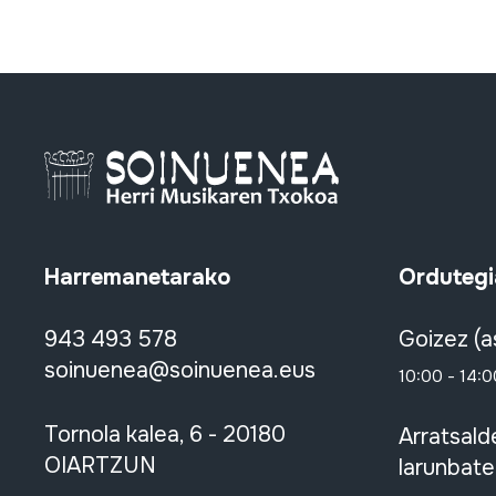
Harremanetarako
Ordutegi
943 493 578
Goizez (a
soinuenea@soinuenea.eus
10:00 - 14:0
Tornola kalea, 6 - 20180
Arratsald
OIARTZUN
larunbate