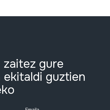
 zaitez gure
 ekitaldi guztien
eko
Emaila