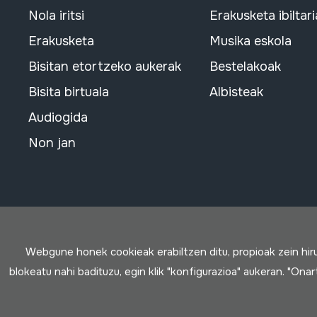
Nola iritsi
Erakusketa ibiltari
Erakusketa
Musika eskola
Bisitan etortzeko aukerak
Bestelakoak
Bisita birtuala
Albisteak
Audiogida
Non jan
Webgune honek cookieak erabiltzen ditu, propioak zein hi
blokeatu nahi badituzu, egin klik "konfigurazioa" aukeran. "Ona