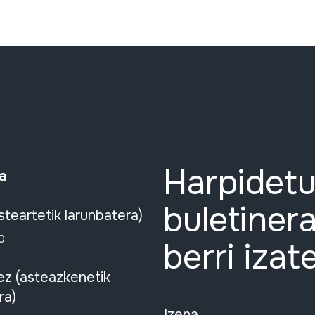
Harpidetu
a
buletinera
steartetik larunbatera)
0
berri izat
ez (asteazkenetik
ra)
Izena