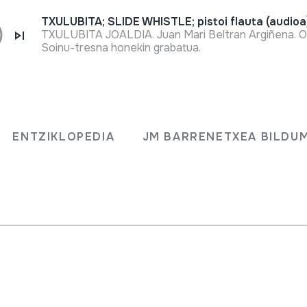
TXULUBITA; SLIDE WHISTLE; pistoi flauta (audioa
TXULUBITA JOALDIA. Juan Mari Beltran Argiñena. O
Soinu-tresna honekin grabatua.
Fitxa osoa
Ahaire kultur elkarteak Herri Musika
Morgan. Egunean zehar kalejirak, per
ENTZIKLOPEDIA
JM BARRENETXEA BILDU
kontzertua, etabar izango dira, tart
tu dagoen