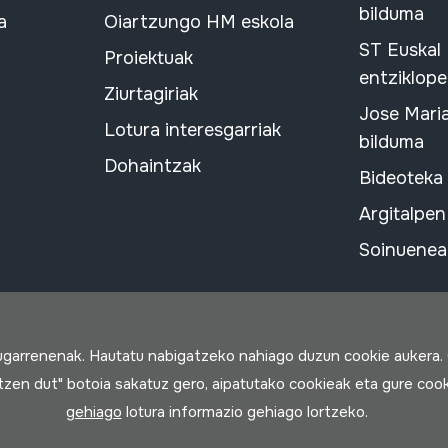
bilduma
a
Oiartzungo HM eskola
ST Euskal
Proiektuak
entziklope
Ziurtagiriak
Jose Mari
Lotura interesgarriak
bilduma
Dohaintzak
Bideoteka
Argitalpen
Soinuenean
rugarrenenak. Hautatu nabigatzeko nahiago duzun cookie aukera.
rtzen dut" botoia sakatuz gero, aipatutako cookieak eta gure cook
gehiago
lotura informazio gehiago lortzeko.