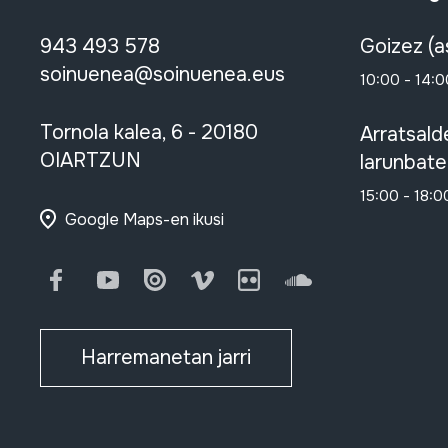
943 493 578
Goizez (a
soinuenea@soinuenea.eus
10:00 - 14:0
Tornola kalea, 6 - 20180
Arratsald
OIARTZUN
larunbate
15:00 - 18:0
Google Maps-en ikusi
Facebook
Youtube
Issuu
Vimeo
Flickr
SoundCloud
Harremanetan jarri