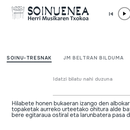
Edukira zuzenean joan
BERRIAK /
BESTELAKOAK
Albokarien Hernaniko 17.
SOINU-TRESNAK
JM BELTRAN BILDUMA
Topaketa
Idatzi bilatu nahi duzuna
2010 Iraila 24 - 2010 Iraila 25
Hilabete honen bukaeran izango den albokar
topaketak aurreko urteetako ohitura alde ba
bere egitaraua ostiral eta larunbatera pasa d