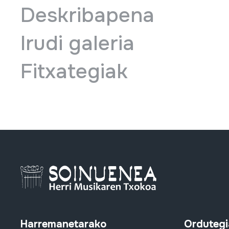
Deskribapena
Irudi galeria
Fitxategiak
Harremanetarako
Ordutegi