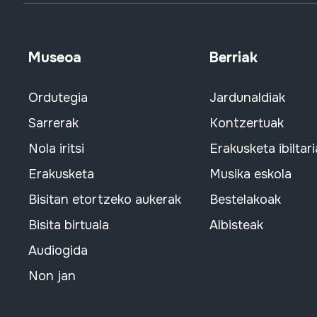
Museoa
Berriak
Ordutegia
Jardunaldiak
Sarrerak
Kontzertuak
Nola iritsi
Erakusketa ibiltari
Erakusketa
Musika eskola
Bisitan etortzeko aukerak
Bestelakoak
Bisita birtuala
Albisteak
Audiogida
Non jan