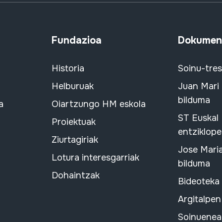
Fundazioa
Dokument
Historia
Soinu-tre
Helburuak
Juan Mari
bilduma
a
Oiartzungo HM eskola
ST Euskal
Proiektuak
entziklope
Ziurtagiriak
Jose Mari
Lotura interesgarriak
bilduma
Dohaintzak
Bideoteka
Argitalpen
Soinuenean