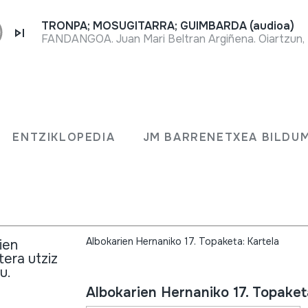
TRONPA; MOSUGITARRA; GUIMBARDA (audioa)
FANDANGOA. Juan Mari Beltran Argiñena. Oiartzun, 
Fitxa osoa
Egitarauko beste ekitaldien gainea
izango den alboka kontzertua, ber
ENTZIKLOPEDIA
JM BARRENETXEA BILDU
eta larunbat goizean alboka akonpa
aztertuko duen tailerra.
Albokarien Hernaniko 17. Topaketa: Kartela
ien
tera utziz
u.
Albokarien Hernaniko 17. Topaket