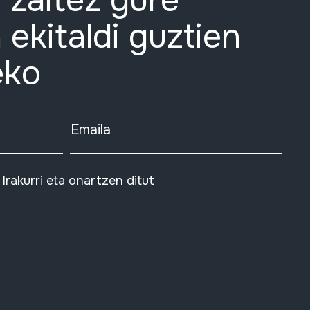
 zaitez gure
 ekitaldi guztien
eko
Emaila
Irakurri eta onartzen ditut