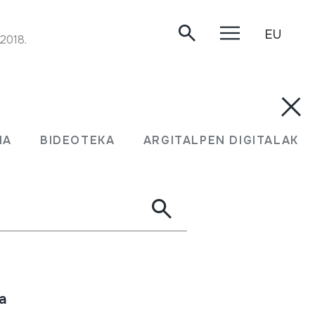
EU
2018.
n nabarmendu beharrekoak dira ostiralean
tan Gasteizko PARRADUST taldea ariko da,
MA
BIDEOTEKA
ARGITALPEN DIGITALAK
inatzeko panderoa nola jo eta nola kantatu
a