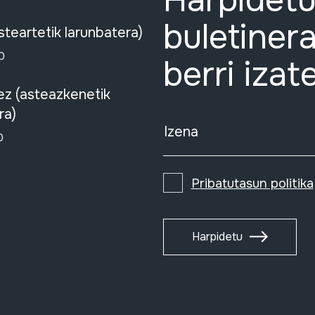
Harpidetu
buletinera
steartetik larunbatera)
0
berri izat
ez (asteazkenetik
ra)
Izena
0
Pribatutasun politika
Harpidetu