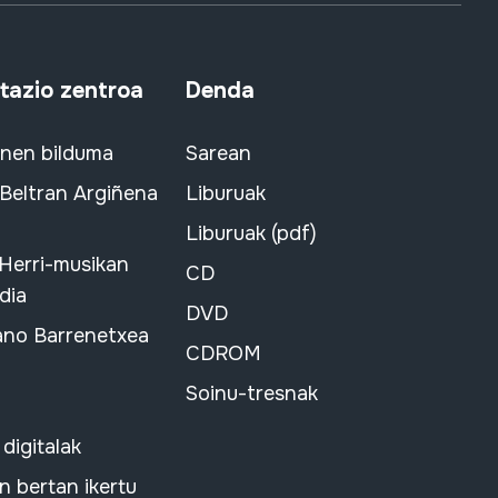
azio zentroa
Denda
snen bilduma
Sarean
 Beltran Argiñena
Liburuak
Liburuak (pdf)
 Herri-musikan
CD
dia
DVD
ano Barrenetxea
CDROM
Soinu-tresnak
 digitalak
 bertan ikertu