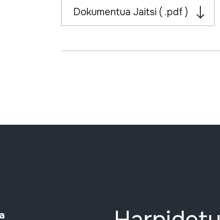
Dokumentua Jaitsi ( .pdf )
a