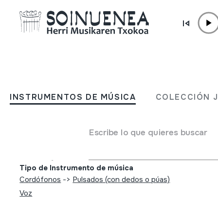
Ir directamente al contenido
INSTRUMENTOS DE MÚSICA
HM Udaberriko kontzertua
INSTRUMENTOS DE MÚSICA
COLECCIÓN 
05-08; Oiartzun; Herri Mu
Txokoa; Xalbador eta Ihido
Escribe lo que quieres buscar
Autor
Egilea: Herri Musikaren Txokoa; Emailea: Xalbador e
Tipo de Instrumento de música
Cordófonos
->
Pulsados (con dedos o púas)
Voz