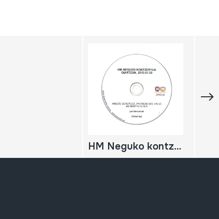
HM Neguko kontzertua; 2010-01-30; Oiartzun; Herri Musikaren Txokoa; Asturiasko pandereterak