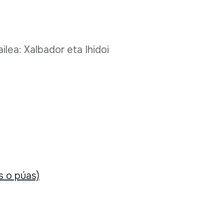
ilea: Xalbador eta Ihidoi
s o púas)