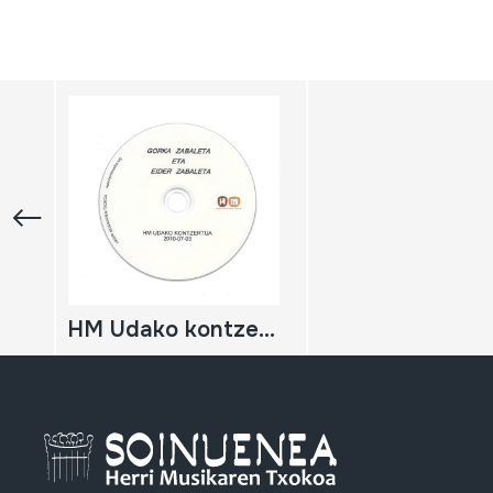
HM Udako kontzertua; 2010-07-03; Oiartzun; Herri Musikaren Txokoa; Gorka Zabaleta eta Eider Zabaleta