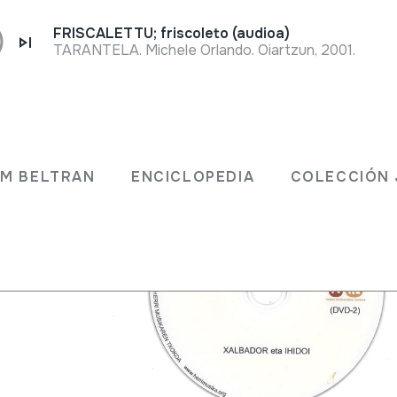
FRISCALETTU; friscoleto (audioa)
TARANTELA. Michele Orlando. Oiartzun, 2001.
; 2010-
JM BELTRAN
ENCICLOPEDIA
COLECCIÓN 
sikaren
i
ta Ihidoi