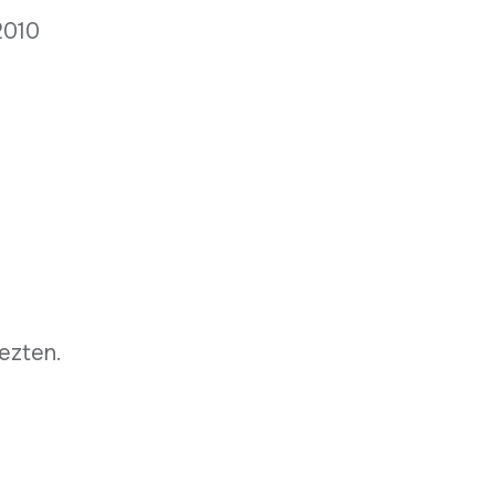
 2010
ezten.
tza