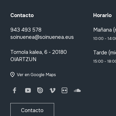
Contacto
Horario
943 493 578
Mañana (
soinuenea@soinuenea.eus
10:00 - 14:0
Tornola kalea, 6 - 20180
Tarde (mi
OIARTZUN
15:00 - 18:0
Ver en Google Maps
Facebook
Youtube
Issuu
Vimeo
Flickr
SoundCloud
Contacto