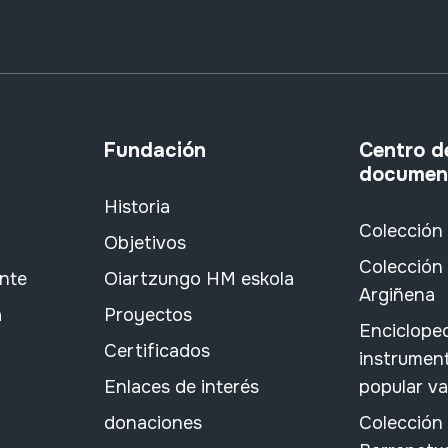
Fundación
Centro d
documen
Historia
Colección
Objetivos
Colección 
ante
Oiartzungo HM eskola
Argiñena
a
Proyectos
Encicloped
Certificados
instrument
Enlaces de interés
popular v
donaciones
Colección