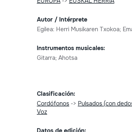
EUROPA
->
EUSKAL HERRIA
Autor / Intérprete
Egilea: Herri Musikaren Txokoa; Ema
Instrumentos musicales:
Gitarra; Ahotsa
Clasificación:
Cordófonos
->
Pulsados (con dedo
Voz
Datos de edición: