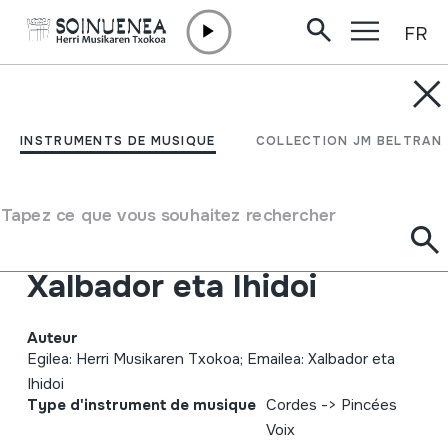
FR
Aller directement au contenu
INSTRUMENTS DE MUSIQUE
HM Udaberriko
INSTRUMENTS DE MUSIQUE
COLLECTION JM BELTRAN
kontzertua; 2010-05-08;
Oiartzun; Herri
Tapez ce que vous souhaitez rechercher
Musikaren Txokoa;
Xalbador eta Ihidoi
Auteur
Egilea: Herri Musikaren Txokoa; Emailea: Xalbador eta
Ihidoi
Type d'instrument de musique
Cordes
->
Pincées
Voix