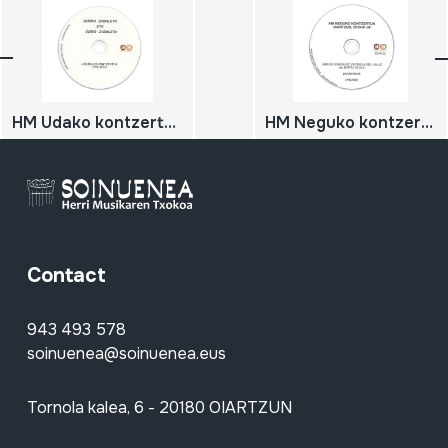
HM Udako kontzertua; 2010-07-03; Oiartzun; Herri Musikaren Txokoa; Gorka Zabaleta eta Eider Zabaleta
HM Neguko kontzertua; 2010-01-30; Oiartzun; Herri Musikaren Txokoa; Asturiasko pandereterak
Contact
943 493 578
soinuenea@soinuenea.eus
Tornola kalea, 6 - 20180 OIARTZUN