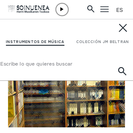
ES
Ir directamente al contenido
CENTRO DE DOCUMENTACIÓN /
INVESTIGA EN
SOINUENEA
Investiga en Soinuenea
INSTRUMENTOS DE MÚSICA
COLECCIÓN JM BELTRAN
Escribe lo que quieres buscar
Investiga en Soinuenea