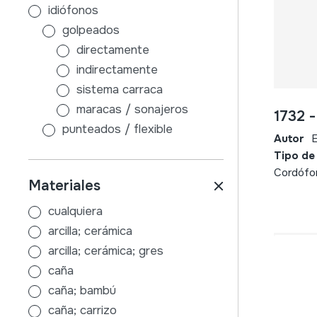
idiófonos
golpeados
directamente
indirectamente
sistema carraca
maracas / sonajeros
1732 
punteados / flexible
Autor
E
sin caja de resonancia
Tipo de
con caja de resonancia
Cordófo
Materiales
frotados / friccionados
aire
cualquiera
membranófonos
arcilla; cerámica
golpeados
arcilla; cerámica; gres
tambores con palos
caña
sin palos
caña; bambú
indirectamente
caña; carrizo