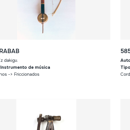
 RABAB
58
z dakigu.
Aut
 Instrumento de música
Tipo
nos -> Friccionados
Cord