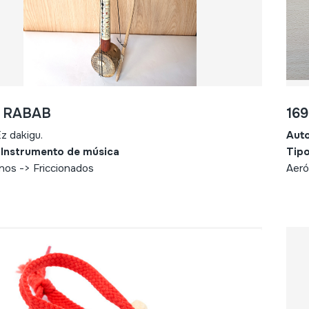
- RABAB
169
z dakigu.
Aut
 Instrumento de música
Tipo
nos -> Friccionados
Aeró