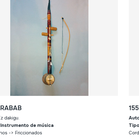
- RABAB
15
z dakigu.
Aut
 Instrumento de música
Tipo
nos -> Friccionados
Cord