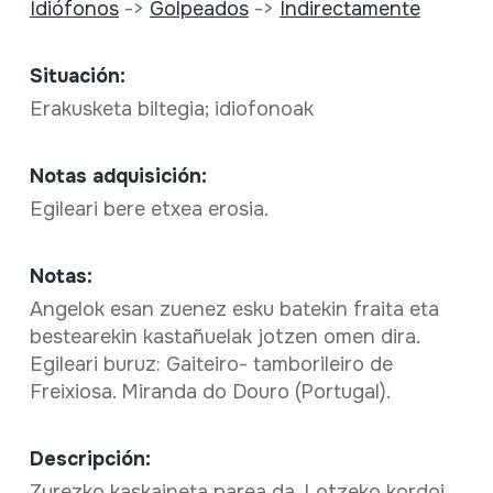
Idiófonos
->
Golpeados
->
Indirectamente
Situación:
Erakusketa biltegia; idiofonoak
Notas adquisición:
Egileari bere etxea erosia.
Notas:
Angelok esan zuenez esku batekin fraita eta
bestearekin kastañuelak jotzen omen dira.
Egileari buruz: Gaiteiro- tamborileiro de
Freixiosa. Miranda do Douro (Portugal).
Descripción:
Zurezko kaskaineta parea da. Lotzeko kordoi