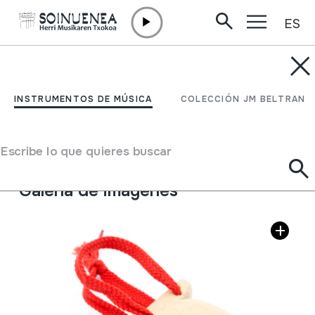
ES
Ir directamente al contenido
INSTRUMENTOS DE MÚSICA
CASTANHOLAS
INSTRUMENTOS DE MÚSICA
COLECCIÓN JM BELTRAN
Autor
Ã‚ngelo Arribas
Tipo de Instrumento de música
Escribe lo que quieres buscar
Idiófonos
->
Golpeados
->
Indirectamente
Galería de imágenes