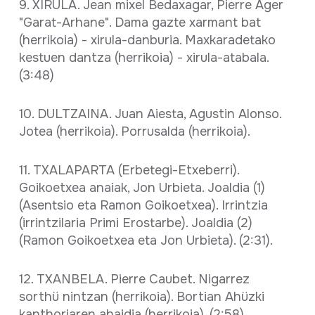
9. XIRULA. Jean mixel Bedaxagar, Pierre Ager
"Garat-Arhane". Dama gazte xarmant bat
(herrikoia) - xirula-danburia. Maxkaradetako
kestuen dantza (herrikoia) - xirula-atabala.
(3:48)
10. DULTZAINA. Juan Aiesta, Agustin Alonso.
Jotea (herrikoia). Porrusalda (herrikoia).
11. TXALAPARTA (Erbetegi-Etxeberri).
Goikoetxea anaiak, Jon Urbieta. Joaldia (1)
(Asentsio eta Ramon Goikoetxea). Irrintzia
(irrintzilaria Primi Erostarbe). Joaldia (2)
(Ramon Goikoetxea eta Jon Urbieta). (2:31).
12. TXANBELA. Pierre Caubet. Nigarrez
sorthü nintzan (herrikoia). Bortian Ahüzki
kanthoriaren ahaidia (herrikoia). (2:58)