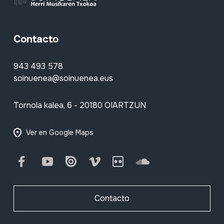
Contacto
943 493 578
soinuenea@soinuenea.eus
Tornola kalea, 6 - 20180 OIARTZUN
Ver en Google Maps
Facebook
Youtube
Issuu
Vimeo
Flickr
SoundCloud
Contacto