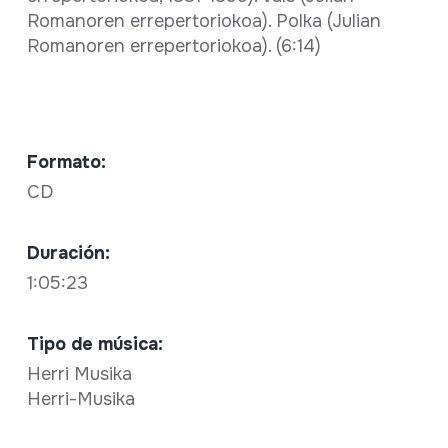
Romanoren errepertoriokoa). Polka (Julian
Romanoren errepertoriokoa). (6:14)
Formato:
CD
Duración:
1:05:23
Tipo de música:
Herri Musika
Herri-Musika