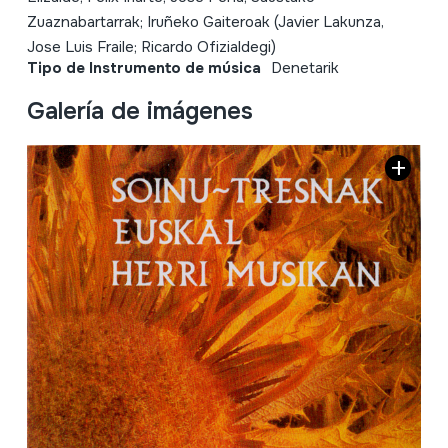
Zuaznabartarrak; Iruñeko Gaiteroak (Javier Lakunza,
Jose Luis Fraile; Ricardo Ofizialdegi)
Tipo de Instrumento de música
Denetarik
Galería de imágenes