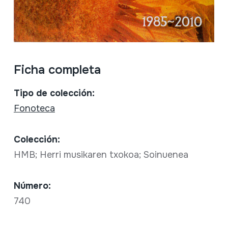
Ficha completa
Tipo de colección:
Fonoteca
Colección:
HMB; Herri musikaren txokoa; Soinuenea
Número:
740