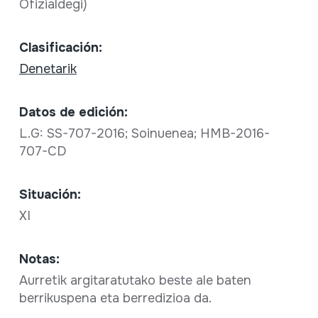
Ofizialdegi)
Clasificación:
Denetarik
Datos de edición:
L.G: SS-707-2016; Soinuenea; HMB-2016-
707-CD
Situación:
XI
Notas:
Aurretik argitaratutako beste ale baten
berrikuspena eta berredizioa da.