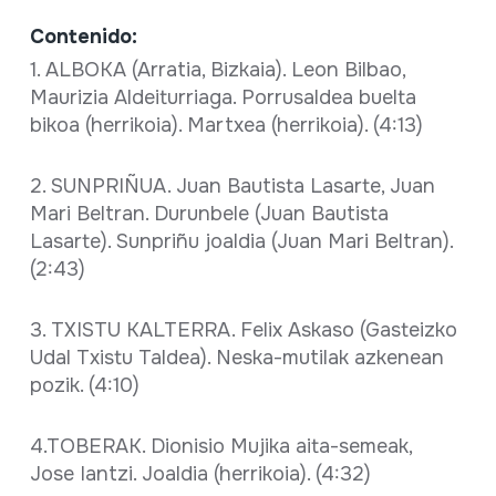
Contenido:
1. ALBOKA (Arratia, Bizkaia). Leon Bilbao,
Maurizia Aldeiturriaga. Porrusaldea buelta
bikoa (herrikoia). Martxea (herrikoia). (4:13)
2. SUNPRIÑUA. Juan Bautista Lasarte, Juan
Mari Beltran. Durunbele (Juan Bautista
Lasarte). Sunpriñu joaldia (Juan Mari Beltran).
(2:43)
3. TXISTU KALTERRA. Felix Askaso (Gasteizko
Udal Txistu Taldea). Neska-mutilak azkenean
pozik. (4:10)
4.TOBERAK. Dionisio Mujika aita-semeak,
Jose Iantzi. Joaldia (herrikoia). (4:32)