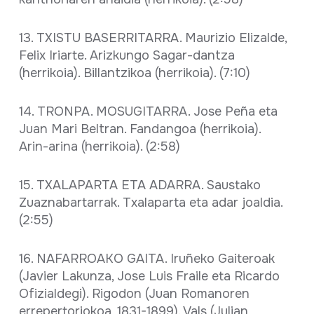
13. TXISTU BASERRITARRA. Maurizio Elizalde,
Felix Iriarte. Arizkungo Sagar-dantza
(herrikoia). Billantzikoa (herrikoia). (7:10)
14. TRONPA. MOSUGITARRA. Jose Peña eta
Juan Mari Beltran. Fandangoa (herrikoia).
Arin-arina (herrikoia). (2:58)
15. TXALAPARTA ETA ADARRA. Saustako
Zuaznabartarrak. Txalaparta eta adar joaldia.
(2:55)
16. NAFARROAKO GAITA. Iruñeko Gaiteroak
(Javier Lakunza, Jose Luis Fraile eta Ricardo
Ofizialdegi). Rigodon (Juan Romanoren
errepertoriokoa, 1831-1899). Vals (Julian