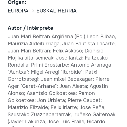
Origen:
EUROPA
->
EUSKAL HERRIA
Autor / Intérprete
Juan Mari Beltran Argiñena (Ed.);Leon Bilbao;
Maurizia Aldeiturriaga; Juan Bautista Lasarte;
Juan Mari Beltran; Felix Askaso; Dionisio
Mujika aita-semeak; Jose Iantzi; Faltzesko
Rondalla; Primi Erostarbe; Antonio Aranaga
"Auntxa"; Migel Arregi "Iturbide"; Patxi
Gorrotxategi; Jean mixel Bedaxagar; Pierre
Ager "Garat-Arhane"; Juan Aiesta; Agustin
Alonso; Asentsio Goikoetxea; Ramon
Goikoetxea; Jon Urbieta; Pierre Caubet;
Maurizio Elizalde; Felix Iriarte; Jose Peña;
Saustako Zuaznabartarrak; Iruñeko Gaiteroak
(Javier Lakunza, Jose Luis Fraile; Ricardo