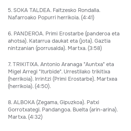
5. SOKA TALDEA. Faltzesko Rondalla.
Nafarroako Popurri herrikoia. (4:41)
6. PANDEROA. Primi Erostarbe (panderoa eta
ahotsa). Katarrua daukat eta (jota). Gaztia
nintzanian (porrusalda). Martxa. (3:58)
7. TRIKITIXA. Antonio Aranaga "Auntxa" eta
Migel Arregi "Iturbide". Urrestilako trikitixa
(herrikoia). Irrintzi (Primi Erostarbe). Martxea
(herrikoia). (4:50).
8. ALBOKA (Zegama, Gipuzkoa). Patxi
Gorrotxategi. Pandangoa. Buelta (arin-arina).
Martxa. (4:32)