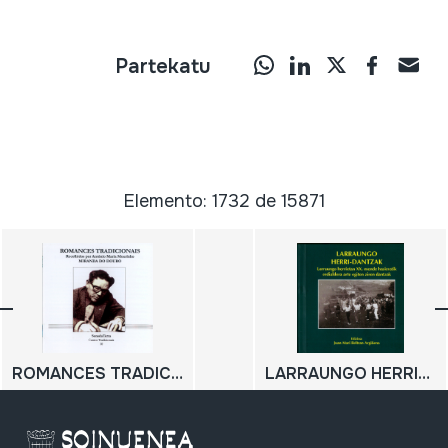
Partekatu
Elemento: 1732 de 15871
ROMANCES TRADICIONAIS; Recolhidos por António Maria Mourinho; MIRANDA DO DOURO
LARRAUNGO HERRI-DANTZAK; Larraungo herrietan XX. mende hasieratik erdialdera arte egiten ziren dantzak