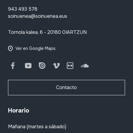
943 493 578
soinuenea@soinuenea.eus
Tornola kalea, 6 - 20180 OIARTZUN
Ver en Google Maps
Facebook
Youtube
Issuu
Vimeo
Flickr
SoundCloud
Contacto
Horario
Mañana (martes a sábado)