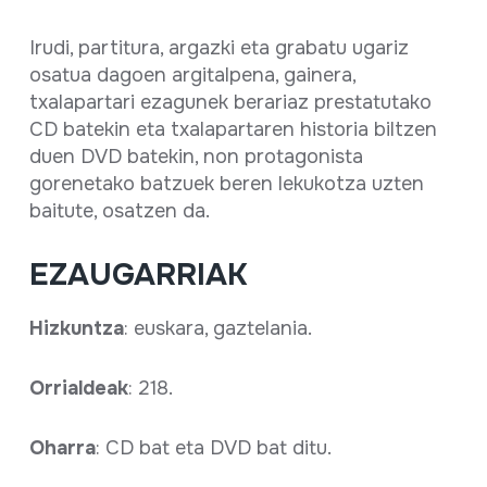
Irudi, partitura, argazki eta grabatu ugariz
osatua dagoen argitalpena, gainera,
txalapartari ezagunek berariaz prestatutako
CD batekin eta txalapartaren historia biltzen
duen DVD batekin, non protagonista
gorenetako batzuek beren lekukotza uzten
baitute, osatzen da.
EZAUGARRIAK
Hizkuntza
: euskara, gaztelania.
Orrialdeak
: 218.
Oharra
: CD bat eta DVD bat ditu.