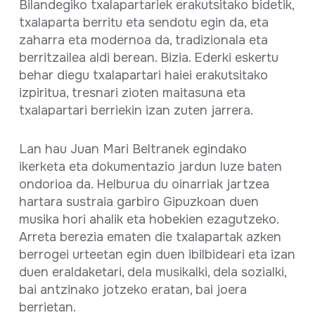
Bilandegiko txalapartariek erakutsitako bidetik,
txalaparta berritu eta sendotu egin da, eta
zaharra eta modernoa da, tradizionala eta
berritzailea aldi berean. Bizia. Ederki eskertu
behar diegu txalapartari haiei erakutsitako
izpiritua, tresnari zioten maitasuna eta
txalapartari berriekin izan zuten jarrera.
Lan hau Juan Mari Beltranek egindako
ikerketa eta dokumentazio jardun luze baten
ondorioa da. Helburua du oinarriak jartzea
hartara sustraia garbiro Gipuzkoan duen
musika hori ahalik eta hobekien ezagutzeko.
Arreta berezia ematen die txalapartak azken
berrogei urteetan egin duen ibilbideari eta izan
duen eraldaketari, dela musikalki, dela sozialki,
bai antzinako jotzeko eratan, bai joera
berrietan.