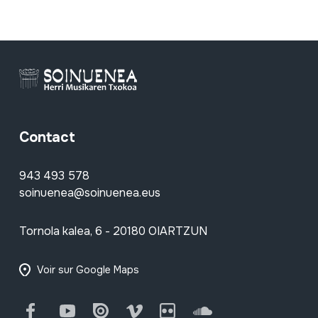
Contact
943 493 578
soinuenea@soinuenea.eus
Tornola kalea, 6 - 20180 OIARTZUN
Voir sur Google Maps
Facebook
Youtube
Issuu
Vimeo
Flickr
SoundCloud