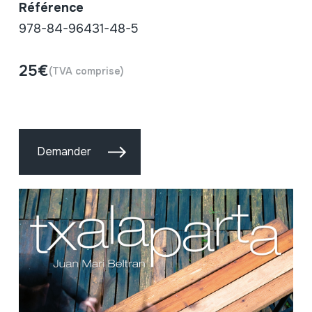
Référence
978-84-96431-48-5
25€
(TVA comprise)
Demander